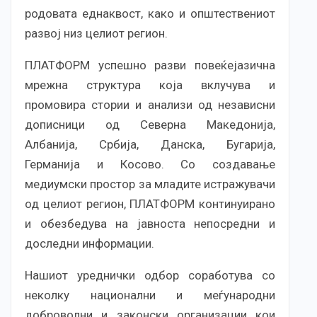
родовата еднаквост, како и општествениот
развој низ целиот регион.
ПЛАТФОРМ успешно разви повеќејазична
мрежна структура која вклучува и
промовира стории и анализи од независни
дописници од Северна Македонија,
Албанија, Србија, Данска, Бугарија,
Германија и Косово. Со создавање
медиумски простор за младите истражувачи
од целиот регион, ПЛАТФОРМ континуирано
и обезбедува на јавноста непосредни и
доследни информации.
Нашиот уреднички одбор соработува со
неколку национални и меѓународни
доброволни и законски организации кои