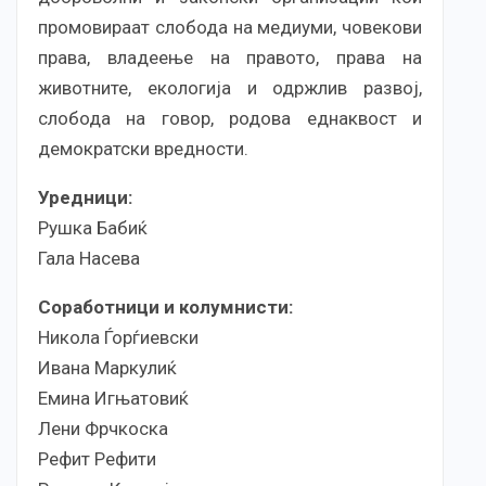
промовираат слобода на медиуми, човекови
права, владеење на правото, права на
животните, екологија и одржлив развој,
слобода на говор, родова еднаквост и
демократски вредности.
Уредници:
Рушка Бабиќ
Гала Насева
Соработници и колумнисти:
Никола Ѓорѓиевски
Ивана Маркулиќ
Емина Игњатовиќ
Лени Фрчкоска
Рефит Рефити