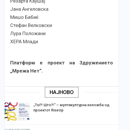
Резарта Каушај
Јана Ангеловска
Мишо Бабиќ
Стефан Велковски
Лура Положани
ХЕРА Млади
Платформ е проект на Здружението
„Мрежа Нет“.
НАЈНОВО
„Tsi?! Што?!“ – мултикултурна изложба од
проектот RiseUp