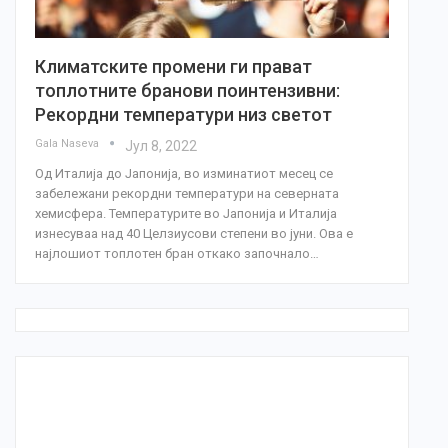
Климатските промени ги прават
топлотните бранови поинтензивни:
Рекордни температури низ светот
Gala Naseva
Јул 8, 2022
Од Италија до Јапонија, во изминатиот месец се
забележани рекордни температури на северната
хемисфера. Температурите во Јапонија и Италија
изнесуваа над 40 Целзиусови степени во јуни. Ова е
најлошиот топлотен бран откако започнало…