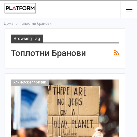
Дома
топлотни бранови
Browsing Tag
Топлотни Бранови
КЛИМАТСКИ ПРОМЕНИ