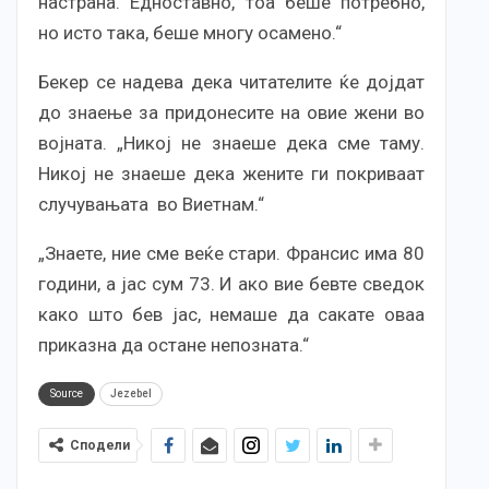
настрана. Едноставно, тоа беше потребно,
но исто така, беше многу осамено.“
Бекер се надева дека читателите ќе дојдат
до знаење за придонесите на овие жени во
војната. „Никој не знаеше дека сме таму.
Никој не знаеше дека жените ги покриваат
случувањата во Виетнам.“
„Знаете, ние сме веќе стари. Франсис има 80
години, а јас сум 73. И ако вие бевте сведок
како што бев јас, немаше да сакате оваа
приказна да остане непозната.“
Source
Jezebel
Сподели