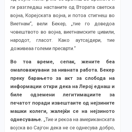
ги разгледаш настаните од Втората светска
војна, Корејската војна, и потоа стигнеш во
Виетнам“, вели Бекер, „тие го доведоа
човештвото во војна, виетнамските цивили,
народот, гласот. Како аутсајдери, тие
доживеаа големи пресврти.“
Во тоа време, сепак, жените беа
омаловажувани за нивната работа. Бекер
преку барањето за акт за слобода на
информации откри дека на Лерој еднаш и
биле одземени легитимациите за
печатот поради извештаите од нејзините
машки колеги, жалејќи се на нејзиното
однесување.
„Тие и рекоа на американската
војска во Сајгон дека не се однесува добро,