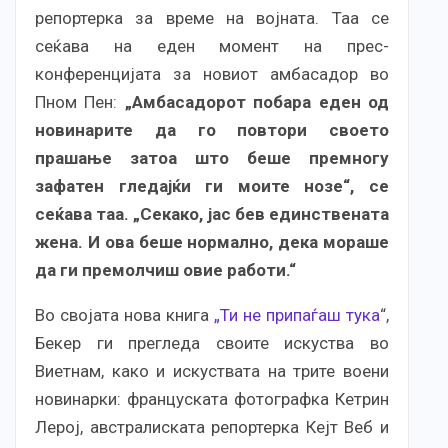
репортерка за време на војната. Таа се
сеќава на еден момент на прес-
конференцијата за новиот амбасадор во
Пном Пен:
„Амбасадорот побара еден од
новинарите да го повтори своето
прашање затоа што беше премногу
зафатен гледајќи ги моите нозе“, се
сеќава таа. „Секако, јас бев единствената
жена. И ова беше нормално, дека мораше
да ги премолчиш овие работи.“
Во својата нова книга
„Ти не припаѓаш тука
“,
Бекер ги прегледа своите искуства во
Виетнам, како и искуствата на трите воени
новинарки: француската фотографка Кетрин
Лерој, австралиската репортерка Кејт Веб и