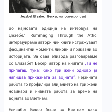
Jezebel: Elizabeth Becker, war correspondent
Во најновата едиција на интервјуа на
Џезебел, Rummaging Through the Attic,
интервјуираме автори чии книги истражуваат
фасцинантни моменти, ликови и приказни во
историјата. За оваа епизода разговаравме
со Елизабет Бекер, автор на книгата
„Ти не
припаѓаш тука: Како три жени одново ја
напишаа приказната за војната“.
Нејзината
работа го профилира влијанието на три жени
новинари и нивната работа за време на
војната во Виетнам.
Елизабет Бекер беше во Виетнам како