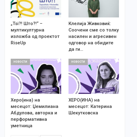
„Tsi?! Што?!“ –
Клелија Живковиќ:
мултикултурна
Соочени сме со толку
изложба од проектот
насилен и агресивен
RiseUp
одговор на обидите
да ги…
НОВОСТИ
НОВОСТИ
Херо(ина) на
ХЕРО(ИНА) на
месецот: Џемилиана
месецот: Катерина
Абдулова, авторка и
Шекутковска
перформативна
уметница