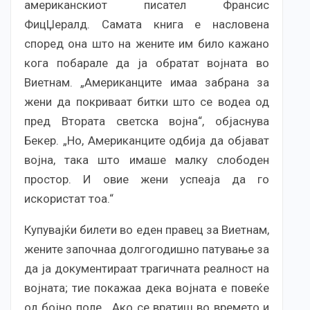
американскиот писател Франсис
ФицЏералд. Самата книга е насловена
според она што на жените им било кажано
кога побарале да ја обратат војната во
Виетнам. „Американците имаа забрана за
жени да покриваат битки што се водеа од
пред Втората светска војна“, објаснува
Бекер. „Но, Американците одбија да објават
војна, така што имаше малку слободен
простор. И овие жени успеаја да го
искористат тоа.“
Купувајќи билети во еден правец за Виетнам,
жените започнаа долгогодишно патување за
да ја документираат трагичната реалност на
војната; тие покажаа дека војната е повеќе
од бојно поле. „Ако се вратиш во времето и