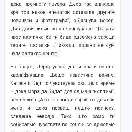
дека премногу пцуела. Дека таа влијаела
врз тоа каков впечаток оставале другите
новинари и фотографи“, објаснува Бекер.
„Таа доби писмо во кое пишуваше: “Твоjата
прес картичка ќе ти биде одземена заради
твоите постапки. „Никогаш порано не сум
чула за такво нешто.“
На крајот, Лерој успеа да ги врати своите
квалификации. „Беше навистина важно,
Кетрин и Кејт го чувствуваа ова цело време
– дека мора да бидат дел од машкиот тим“,
вели Бекер. „Ако го наведеш фактот дека си
жена и дека правиш нешто поинаку,
следеше неволја. Така што само ги
собиравме чувствата во себе и се држевме