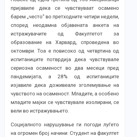
пријавиле дека се чувствуваат осамено
барем „често“ во претходните четири недели,
според неодамна објавената анкета на
истражувачите од Факултетот за
образование на Харвард, спроведена во
октомври. Тоа е повисоко од четвртина од
испитаниците потврдија дека чувствувале
сериозна осаменост во два месеци пред
пандемијата, а 28% од испитаниците
изјавиле дека доживеале зголемување на
чувството на осаменост. Младите, а особено
младите мајки се чувствувале изолирани, се
вели во истражувањето.
Социјалното нарушување ги погоди луѓето
на огромен број начини: Студент на факултет