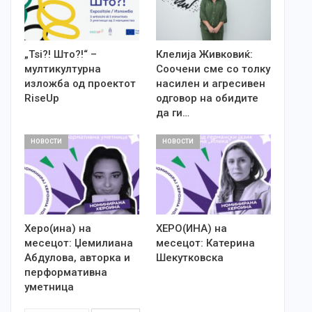
„Tsi?! Што?!“ –
Клелија Живковиќ:
мултикултурна
Соочени сме со толку
изложба од проектот
насилен и агресивен
RiseUp
одговор на обидите
да ги…
НОВОСТИ
НОВОСТИ
Херо(ина) на
ХЕРО(ИНА) на
месецот: Џемилиана
месецот: Катерина
Абдулова, авторка и
Шекутковска
перформативна
уметница