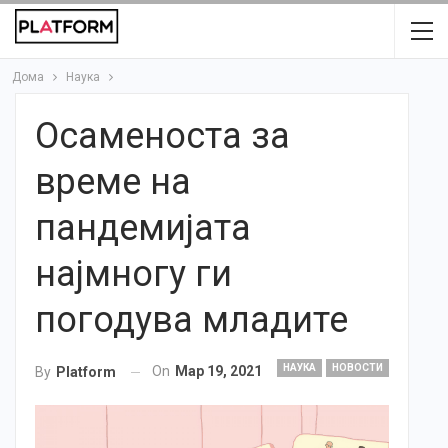
Дома
Наука
Осаменоста за
време на
пандемијата
најмногу ги
погодува младите
НАУКА
НОВОСТИ
On
Мар 19, 2021
By
Platform