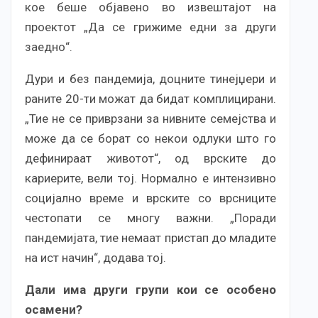
кое беше објавено во извештајот на
проектот „Да се ​​грижиме едни за други
заедно“.
Дури и без пандемија, доцните тинејџери и
раните 20-ти можат да бидат комплицирани.
„Тие не се приврзани за нивните семејства и
може да се борат со некои одлуки што го
дефинираат животот“, од врските до
кариерите, вели тој. Нормално е интензивно
социјално време и врските со врсниците
честопати се многу важни. „Поради
пандемијата, тие немаат пристап до младите
на ист начин“, додава тој.
Дали има други групи кои се особено
осамени?