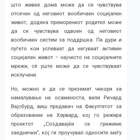
што живее дома може да се чувствува
отсечен од неговиот вообичаен социјален
живот, додека преморениот родител може
да се чувствува одвоен од неговиот
вообичаен систем за поддршка. Па дури и
луѓето кои успеваат да негуваат активен
социјален живот – најчесто на социјалните
мрежи, сè уште може да се чувствуваат
исклучени.
Но, можно е да се преземат чекори за
намалување на осаменоста, вели Ричард
Вајсбурд, виш предавач на Факултетот за
образование на Харвард, кој го режира
проектот „Создавајќи се грижиме
заеднички“, кој ги проучувал односите меѓу