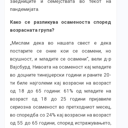
заедниците и семејствата во текот на
пандемијата.
Како се разликува осаменоста според
возрасната група?
„Мислам дека во нашата свест е дека
постарите се оние кои се осамени, но
всушност, и младите се осамени“, вели д-р
Вајсбурд. Нивоата на осаменост кај младите
во доцните тинејџерски години и раните 20-
ти биле најголеми кај возрасни на возраст
од 18 до 65 години: 61% од младите на
возраст од 18 до 25 години пријавиле
сериозна осаменост во претходниот месец,
во споредба со 24% кај возрасни на возраст
од 55 до 65 години, според истражувањето,