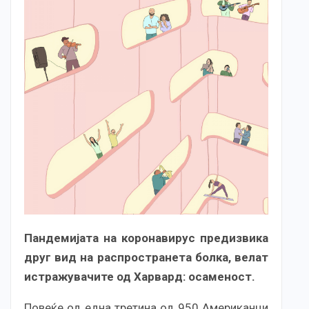
Пандемијата на коронавирус предизвика
друг вид на распространета болка, велат
истражувачите од Харвард: осаменост.
Повеќе од една третина од 950 Американци