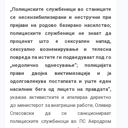
„Полициските службеници во станиците
се несензибилизирани и нестручни при
пријави на родово базирано насилство;
полициските службеници не знаат да
проценат што е сексуален напад,
сексуално вознемирување и телесна
повреда па истите ги подведуваат под го
„недолично однесување“; полицијата
прави двојна виктимизација и ја
одолговлекува постапката и уште еден
насилник бега од лицето на правдата“,
укажаа активистките и апелираа директно
до министерот за внатрешни работи, Оливер
Спасовски да се санкционираат
полициските службеноци во ПС Аеродром