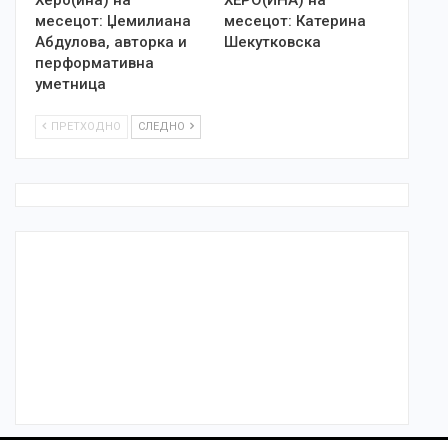
месецот: Џемилиана
месецот: Катерина
Абдулова, авторка и
Шекутковска
перформативна
уметница
ПРЕТХОДНО
СЛЕДНО