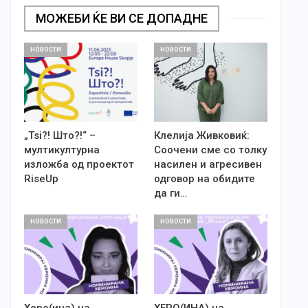
МОЖЕБИ ЌЕ ВИ СЕ ДОПАДНЕ
НОВОСТИ
НОВОСТИ
„Tsi?! Што?!“ –
Клелија Живковиќ:
мултикултурна
Соочени сме со толку
изложба од проектот
насилен и агресивен
RiseUp
одговор на обидите
да ги…
НОВОСТИ
НОВОСТИ
Херо(ина) на
ХЕРО(ИНА) на