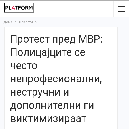
Дома
Новости
Протест пред МВР:
Полицајците се
често
непрофесионални,
нестручни и
дополнителни ги
виктимизираат