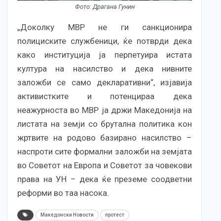
Фото: Драгана Гунин
„Доколку МВР не ги санкционира
полициските службеници, ќе потврди дека
како институција ја перпетуира истата
култура на насилство и дека нивните
заложби се само декларативни“,
изјавија
активистките и потенцираа дека
неажурноста во МВР ја држи Македонија на
листата на земји со брутална политика кон
жртвите на родово базирано насилство –
наспроти сите формални заложби на земјата
во Советот на Европа и Советот за човекови
права на УН – дека ќе преземе соодветни
реформи во таа насока.
Македонски Новости
протест