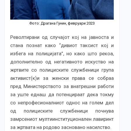
Фото: Драгана Гунин, февруари 2023
Револтирани од случајот кој на јавноста и
стана познат како “дивиот таксист кој и
избега на полицијата”, но како што рекоа,
дополнително од негативното искуство на
жртвите со полициските службеници група
активист(к)и за женски права се собраа
пред Министерството за внатрешни работи
за уште еднаш да потенцираат дека токму
со непрофесионалниот однос на голем дел
од полициските службеници почнува
замрсениот мултиинституционален лавиринт
за жртвата на родово засновано насилство.