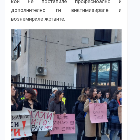
кои не постапиле професиоално и
дополнително ги виктимизирале и
вознемириле жртвите.