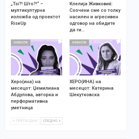
„Tsi?! Што?!“ –
Клелија Живковиќ:
мултикултурна
Соочени сме со толку
изложба од проектот
насилен и агресивен
RiseUp
одговор на обидите
да ги…
НОВОСТИ
НОВОСТИ
Херо(ина) на
ХЕРО(ИНА) на
месецот: Џемилиана
месецот: Катерина
Абдулова, авторка и
Шекутковска
перформативна
уметница
ПРЕТХОДНО
СЛЕДНО