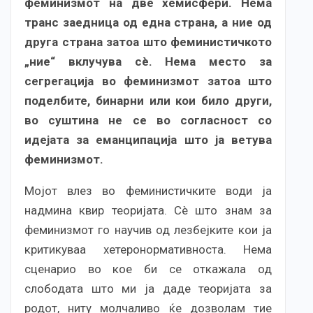
феминизмот на две хемисфери. Нема
транс заедница од една страна, а ние од
друга страна затоа што феминистичкото
„ние“ вклучува сè.
Нема место за
сегрегација во феминизмот затоа што
поделбите, бинарни или кои било други,
во суштина не се во согласност со
идејата за еманципација што ја ветува
феминизмот.
Мојот влез во феминистичките води ја
надмина квир теоријата. Сè што знам за
феминизмот го научив од лезбејките кои ја
критикуваа хетеронормативноста. Нема
сценарио во кое би се откажала од
слободата што ми ја даде теоријата за
родот, ниту молчаливо ќе дозволам тие