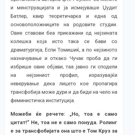
и менструацијата и ја исмејуваше Џудит
Батлер, квир теоретичарка и една од
основоположниците на родовите студии.
Овие ставови беа прикажани од нејзината
колешка која исто така се бави со
драматургија, Еспи Томишиќ, а по нејзиното
назначување и откако Чучак проба да ги
избрише овие објави, таа јавно ги сподели
на нејзиниот профил, изразувајќи
неверување дека лицето кое пропагира
трансфобија може дури и да биде на чело на
феминистичка институција.
Можеби ќе речете: „Но, тоа е само
цитат!“ Не, тоа не е само понуда. Ролинг
е за трансфобијата она што е Том Круз за