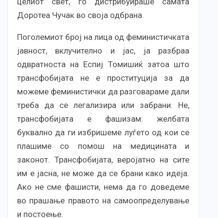
целиот свет, го дистрибуираше самата
Доротеа Чучак во своја одбрана.
Поголемиот број на лица од феминистичката
јавност, вклучително и јас, ја разбраа
одвратноста на Еспиј Томишиќ затоа што
трансфобијата не е проституција за да
можеме феминистички да разговараме дали
треба да се легализира или забрани. Не,
трансфобијата е фашизам: желбата
буквално да ги избришеме луѓето од кои се
плашиме со помош на медицината и
законот. Трансфобијата, веројатно на сите
им е јасна, не може да се брани како идеја.
Ако не сме фашисти, нема да го доведеме
во прашање правото на самоопределување
и постоење.