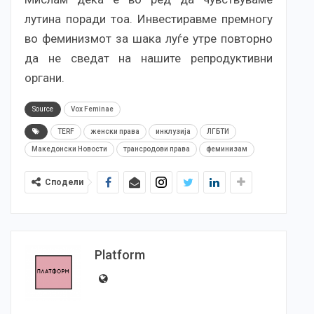
лутина поради тоа. Инвестиравме премногу
во феминизмот за шака луѓе утре повторно
да не сведат на нашите репродуктивни
органи.
Source
Vox Feminae
TERF
женски права
инклузија
ЛГБТИ
Македонски Новости
трансродови права
феминизам
Сподели
Platform