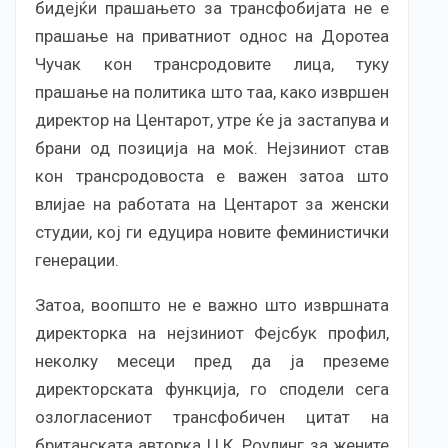
бидејќи прашањето за трансфобијата не е
прашање на приватниот однос на Доротеа
Чучак кон трансродовите лица, туку
прашање на политика што таа, како извршен
директор на Центарот, утре ќе ја застапува и
брани од позиција на моќ. Нејзиниот став
кон трансродовоста е важен затоа што
влијае на работата на Центарот за женски
студии, кој ги едуцира новите феминистички
генерации.
Затоа, воопшто не е важно што извршната
директорка на нејзиниот Фејсбук профил,
неколку месеци пред да ја преземе
директорската функција, го сподели сега
озлогласениот трансфобичен цитат на
британската авторка Џ.К. Роулинг за жените