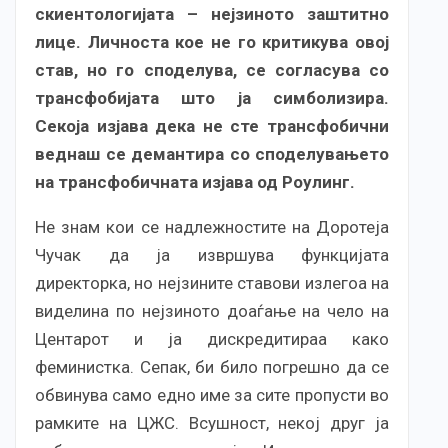
скиентологијата – нејзиното заштитно
лице. Личноста кое не го критикува овој
став, но го споделува, се согласува со
трансфобијата што ја симболизира.
Секоја изјава дека не сте трансфобични
веднаш се демантира со споделувањето
на трансфобичната изјава од Роулинг.
Не знам кои се надлежностите на Доротеја
Чучак да ја извршува функцијата
директорка, но нејзините ставови излегоа на
виделина по нејзиното доаѓање на чело на
Центарот и ја дискредитираа како
феминистка. Сепак, би било погрешно да се
обвинува само едно име за сите пропусти во
рамките на ЦЖС. Всушност, некој друг ја