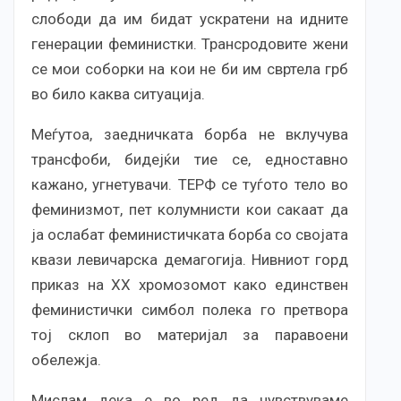
слободи да им бидат ускратени на идните
генерации феминистки. Трансродовите жени
се мои соборки на кои не би им свртела грб
во било каква ситуација.
Меѓутоа, заедничката борба не вклучува
трансфоби, бидејќи тие се, едноставно
кажано, угнетувачи. ТЕРФ се туѓото тело во
феминизмот, пет колумнисти кои сакаат да
ја ослабат феминистичката борба со својата
квази левичарска демагогија. Нивниот горд
приказ на ХХ хромозомот како единствен
феминистички симбол полека го претвора
тој склоп во материјал за паравоени
обележја.
Мислам дека е во ред да чувствуваме