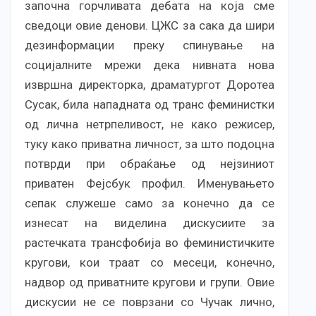
започна горчливата дебата на која сме
сведоци овие денови. ЦЖС за сака да шири
дезинформации преку спинување на
социјалните мрежи дека нивната нова
извршна директорка, драматургот Доротеа
Сусак, била нападната од транс феминистки
од лична нетрпеливост, не како режисер,
туку како приватна личност, за што подоцна
потврди при обраќање од нејзиниот
приватен Фејсбук профил. Именувањето
сепак служеше само за конечно да се
изнесат на виделина дискусиите за
растечката трансфобија во феминистичките
кругови, кои траат со месеци, конечно,
надвор од приватните кругови и групи. Овие
дискусии не се поврзани со Чучак лично,