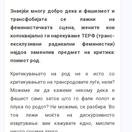
Знаејќи многу добро дека и фашизмот и
трансфобијата се лажни на
феминистичката сцена, жените кои
колоквијално ги нарекуваме ТЕРФ (транс-
ексклузивни радикални феминистки)
најдоа заменлив предмет на критика:
поимот род.
Критикувањето на род не е исто со
критикувањето на трансродовите луѓе, нели?
Можеме ли да кажеме некому дека е
фашист само затоа што го фали полот и
плука по родот? Не можеме, се разбира. Во
тоа лежи моќта на дискурзивното
извртување: вие кажувате едно, мислите
нешто сосема друго.