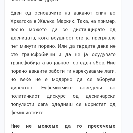
Еден од основачите на ваквиот спин во
Хрватска е Жељка Маркиќ. Така, на пример,
лесно можете да се дистанцирате од
десницата, кога всушност сте ја прегрнале
пет минути порано. Или да тврдите дека не
сте трансфобични и да не ја осудувате
трансфобијата во јавност со еден збор. Ние
порано ваквите работи ги нарекувавме лаги,
но веќе не е модерно да се зборува
директно. Еуфемизмите воведени во
политичкиот дискурс од десничарски
популисти сега одеднаш се користат од
феминистките.
Ние не можеме да го пресечеме