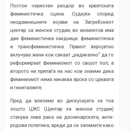
Постои сериозен раздор во хрватската
феминистичка сцена. Судејќи според
неодамнешните изјави на Загребскиот
центар за женски студии, во моментов има
две феминистички заедници: феминистичка
и трансфеминистичка. Првиот веројатно
вклучува жени кои сакаат „радикално“ да го
реформираат феминизмот со својот пол, а
второто ни припаѓа на нас кои знаеме дека
феминизмот нема никаква врска со црквата
и гениталиите.
Пред да влеземе во дискусијата за тоа
зошто ЦЖС (Центар за женски студии)
станува лева рака на десничарската, анти-
родова политика, вреди да се запамети како