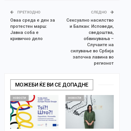
ПРЕТХОДНО
СЛЕДНО
Оваа среда е ден за
Сексуално насилство
протестен марш:
и Балкан: Исповеди,
Јавна соба е
сведоштва,
кривично дело
обвинувања –
Случаите на
силување во Србија
започна лавина во
регионот
МОЖЕБИ ЌЕ ВИ СЕ ДОПАДНЕ
НОВОСТИ
НОВОСТИ