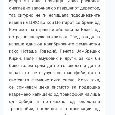
избра за оваа позиција. Иако расколот
очигледно започнал со извршниот директор,
таа сигурно не ги напишала подоцнежните
изјави на ЦЖС во кои Центарот се брани од
Речникот на странски зборови на Клаиќ од
остра, но заслужена критика. Пред тоа да го
напише една од калибрираните феминистки
како Наташа Говедиќ, Рената Јамбрешиќ
Кирин, Неле Памуковиќ и други, за кои би
било голем срам да не го следат и да не
знаат што се случува со трансфобијата на
светската феминистичка сцена. Исто така,
се сомневам дека писмото за поддршка
навремено напишано од трансфобични лица
од Србија и потпишано од овластени
трансфобии, поединци и организации од