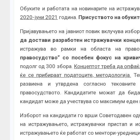
Обуките и работата на новинарите на истражу
2020-јуни 2021
година.
Присуството на обукит
Пријавувањето на јавниот повик вклучува избор
да достави разработен истражувачки конце
истражува во рамки на областа на право
правосудство“ со посебен фокус на криви
подолг од 300 збора.
Концептот треба да опфаќа
ќе се прибираат податоците, методологија.
Тем
развиена и утврдена согласно тековнит
правосудството. Кандидатите можат да бида
кандидат може да учествува со максимум еден 
Изборот на кандидати го врши Советодавен одб
на истражувањето, истражувачки пристап и и
истражувањето ќе работат со ментори-уредници,