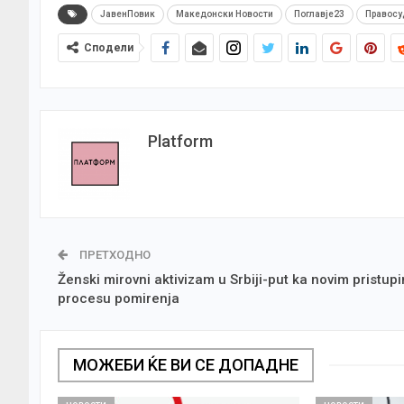
ЈавенПовик
Македонски Новости
Поглавје23
Правосу
Сподели
Platform
ПРЕТХОДНО
Ženski mirovni aktivizam u Srbiji-put ka novim pristup
procesu pomirenja
МОЖЕБИ ЌЕ ВИ СЕ ДОПАДНЕ