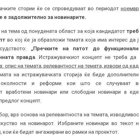
вачките стории ќе се спроведуваат во периодот
ноемвр
е е задолжително за новинарите.
 на тема од понудената област за која кандидатот
треб
пт
во кој ќе ја образложи темата која има интерес да ј
судството:
„Пречките на патот до функционалн
чната правда
. Истражувачкиот концепт не треба да 
: опис на темата, релевантност на темата, извори од ка
ата на истражувачката сторија ќе биде дополнителн
е околности и реформи кои што се случуваат в
т вработени новинари или слободни новинари a eде
предлог концепт.
ор, врз основа на релевантноста на темата, изводливос
скуство на новинарот. Избраните новинари во текот н
 кои ќе бидат ангажирани во рамки на проектот.