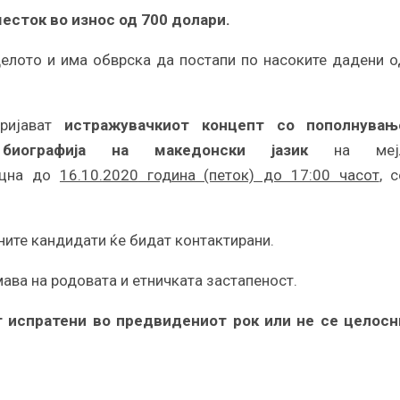
есток во износ од 700 долари.
делото и има обврска да постапи по насоките дадени о
пријават
истражувачкиот концепт
со пополнувањ
графија на македонски јазик
на меј
оцна до
16.10.
2020
година (петок) до 17:00 часот
, 
ните кандидати ќе бидат контактирани.
мава на родовата и етничката застапеност.
т испратени во предвидениот рок или не се целосн