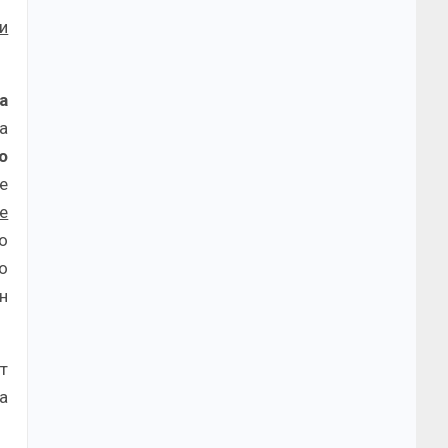
и
а
а
о
е
де
о
о
н
т
а