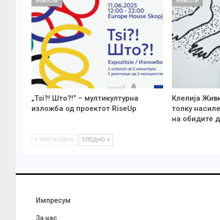
НОВОСТИ
НОВОСТИ
„Tsi?! Што?!“ – мултикултурна
Клелија Жив
изложба од проектот RiseUp
толку насиле
на обидите д
ПРЕТХОДНО
СЛЕДНО
Импресум
За нас