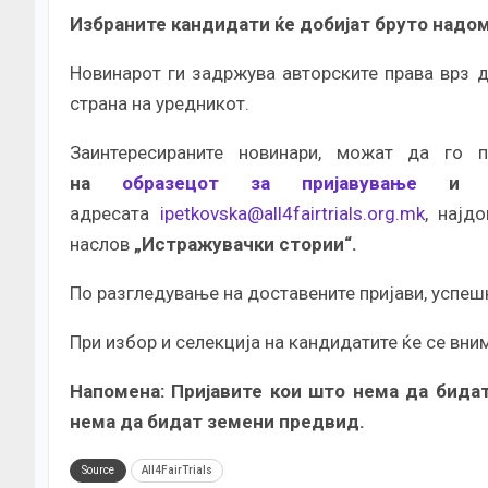
Избраните кандидати ќе добијат бруто надом
Новинарот ги задржува авторските права врз 
страна на уредникот.
Заинтересираните новинари, можат да го 
на
образецот за пријавување
и био
адресата
ipetkovska@all4fairtrials.org.mk
, најд
наслов
„Истражувачки стории“.
По разгледување на доставените пријави, успеш
При избор и селекција на кандидатите ќе се вни
Напомена: Пријавите кои што нема да бида
нема да бидат земени предвид.
Source
All4FairTrials