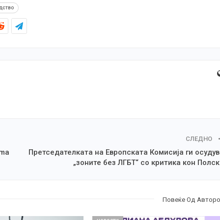
дство
СЛЕДНО
ima
Претседателката на Европската Комисија ги осуду
„зоните без ЛГБТ“ со критика кон Полс
Повеќе Од Автор