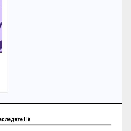
аследете Нѐ