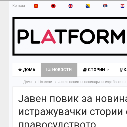
Контакт
ДОМА
НОВОСТИ
СТОРИИ
К
Дома
Новости
Јавен повик за новинари за изработка н
Јавен повик за новин
истражувачки стории 
правосудството