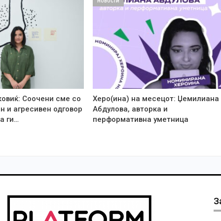
НОВОСТИ
ковиќ: Соочени сме со
Херо(ина) на месецот: Џемилиана
н и агресивен одговор
Абдулова, авторка и
а ги…
перформативна уметница
З