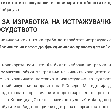
етите на истражувачките новинари во областите о
“
објавува
 ЗА ИЗРАБОТКА НА ИСТРАЖУВАЧК
ОСУДСТВОТО
 новинари кои што ќе треба да изработат истражувачк
Пречките на патот до функционално правосудство“ с
а новинарите кои што ќе бидат избрани во рамки н
 тематски обуки
за градење на нивните капацитети о
с на кривичната постапка и известување за судскит
 и приближување на правото на Р.Северна Македонија д
 од страна на практичари и теоретичари од конкретнат
на на Коалиција „Сите за правично судење“ и Фондациј
буките ќе бидат покриени од страна на организаторот.