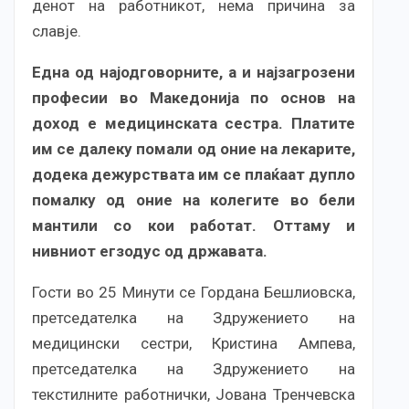
денот на работникот, нема причина за
славје.
Една од најодговорните, а и најзагрозени
професии во Македонија по основ на
доход е медицинската сестра. Платите
им се далеку помали од оние на лекарите,
додека дежурствата им се плаќаат дупло
помалку од оние на колегите во бели
мантили со кои работат. Оттаму и
нивниот егзодус од државата.
Гости во 25 Минути се Гордана Бешлиовска,
претседателка на Здружението на
медицински сестри, Кристина Ампева,
претседателка на Здружението на
текстилните работнички, Јована Тренчевска