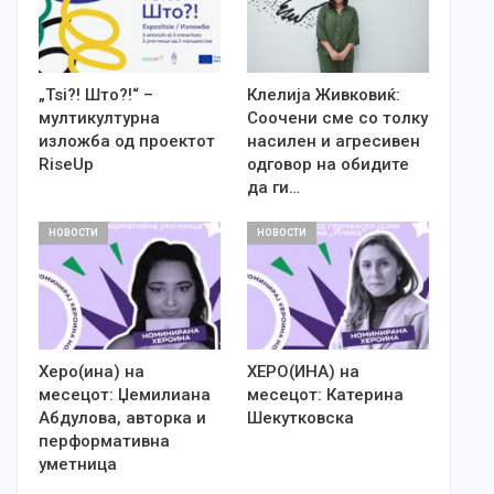
„Tsi?! Што?!“ –
Клелија Живковиќ:
мултикултурна
Соочени сме со толку
изложба од проектот
насилен и агресивен
RiseUp
одговор на обидите
да ги…
НОВОСТИ
НОВОСТИ
Херо(ина) на
ХЕРО(ИНА) на
месецот: Џемилиана
месецот: Катерина
Абдулова, авторка и
Шекутковска
перформативна
уметница