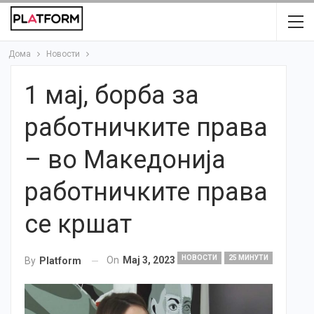
Дома
Новости
1 мај, борба за
работничките права
– во Македонија
работничките права
се кршат
НОВОСТИ
25 МИНУТИ
On
Мај 3, 2023
By
Platform