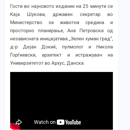
Гости во најновото издание на 25 минути се
Каја Шукова, државен секретар во
Министерство за животна средина и
просторно планирање, Ана Петровска од
независната иницијатива „Зелен хуман град“,
д-р Дејан Докиќ, пулмолог и Никола
Ѓорѓиевски, архитект и истражувач на
Универзитетот во Архус, Данска.