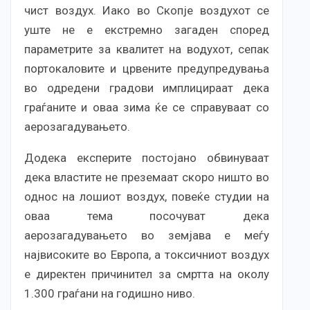
чист воздух. Иако во Скопје воздухот се
уште не е екстремно загаден според
параметрите за квалитет на водухот, сепак
портокаловите и црвените предупредувања
во одредени градови имплицираат дека
граѓаните и оваа зима ќе се справуваат со
аерозагадувањето.
Додека експерите постојано обвинуваат
дека властите не преземаат скоро ништо во
однос на лошиот воздух, повеќе студии на
оваа тема посочуват дека
аерозагадувањето во земјава е меѓу
највисоките во Европа, а токсичниот воздух
е директен причинител за смртта на околу
1.300 граѓани на годишно ниво.