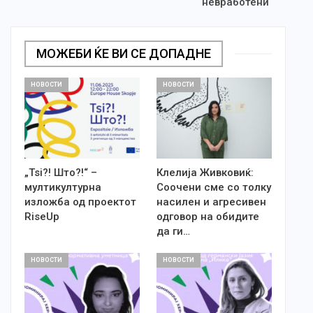
невработени
МОЖЕБИ ЌЕ ВИ СЕ ДОПАДНЕ
НОВОСТИ
НОВОСТИ
„Tsi?! Што?!“ –
Клелија Живковиќ:
мултикултурна
Соочени сме со толку
изложба од проектот
насилен и агресивен
RiseUp
одговор на обидите
да ги…
НОВОСТИ
НОВОСТИ