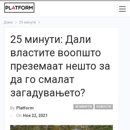
Дома
25 минути
25 минути: Дали
властите воопшто
преземаат нешто за
да го смалат
загадувањето?
25 МИНУТИ
НОВОСТИ
By
Platform
On
Ное 22, 2021