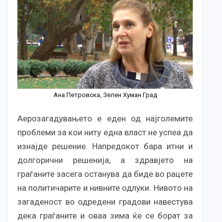
Ана Петровска, Зелен Хуман Град
Аерозагадувањето е еден од најголемите
проблеми за кои ниту една власт не успеа да
изнајде решение. Напредокот бара итни и
долгорични решенија, а здравјето на
граѓаните засега останува да биде во рацете
на политичарите и нивните одлуки. Нивото на
загаденост во одредени градови навестува
дека граѓаните и оваа зима ќе се борат за