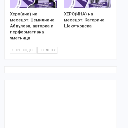
Херо(ина) на
ХЕРО(ИНА) на
месецот: Џемилиана
месецот: Катерина
Абдулова, авторка и
Шекутковска
перформативна
уметница
ПРЕТХОДНО
СЛЕДНО