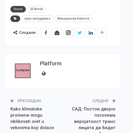
Source
25 Minuti
аеро-загадување
Македонски Новости
Сподели
Platform
ПРЕТХОДНО
СЛЕДНО
Kako klimatske
САД: Постои двојно
promene mogu
поголема
oblikovati svet u
веројатност транс
vekovima koji dolaze
лицата да бидат