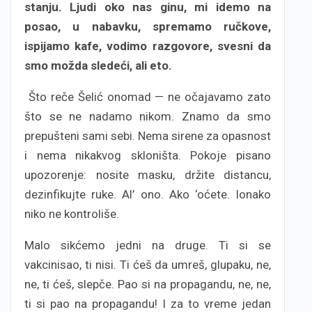
stanju. Ljudi oko nas ginu, mi idemo na
posao, u nabavku, spremamo ručkove,
ispijamo kafe, vodimo razgovore, svesni da
smo možda sledeći, ali eto.
Što reče Šelić onomad — ne očajavamo zato
što se ne nadamo nikom. Znamo da smo
prepušteni sami sebi. Nema sirene za opasnost
i nema nikakvog skloništa. Pokoje pisano
upozorenje: nosite masku, držite distancu,
dezinfikujte ruke. Al’ ono. Ako ‘oćete. Ionako
niko ne kontroliše.
Malo sikćemo jedni na druge. Ti si se
vakcinisao, ti nisi. Ti ćeš da umreš, glupaku, ne,
ne, ti ćeš, slepče. Pao si na propagandu, ne, ne,
ti si pao na propagandu! I za to vreme jedan