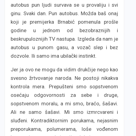
autobus pun ljudi survava se u provaliju i svi
ginu. Svaki dan. Pun autobus. Možda baš onaj
koji je premijerka Brnabić pomenula prošle
godine u jednom od bezobraznijih i
beskrupuloznijih TV nastupa. Izgleda da nam je
autobus u punom gasu, a vozač slep i bez
dozvole. Ili samo ima ubilački instinkt.
Jer ja ovo ne mogu da vidim drukčije nego kao
svesno žrtvovanje naroda. Ne postoji nikakva
kontrola mera. Prepušteni smo sopstvenom
osećaju odgovornosti za sebe i druge,
sopstvenom moralu, a mi smo, braćo, šašavi.
Ali ne samo šašavi. Mi smo izmrcvareni i
sluđeni. Kontradiktornim porukama, nejasnim
preporukama, polumerama, loše vođenom