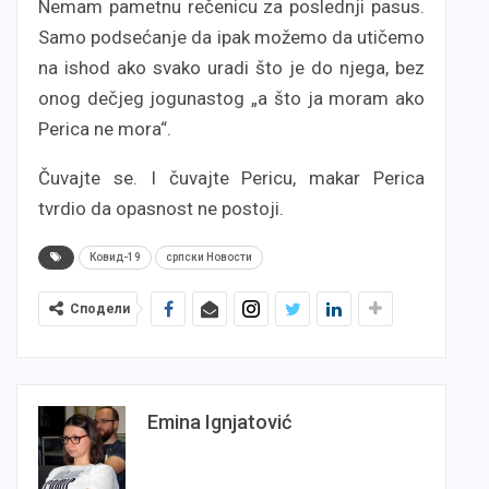
Nemam pametnu rečenicu za poslednji pasus.
Samo podsećanje da ipak možemo da utičemo
na ishod ako svako uradi što je do njega, bez
onog dečjeg jogunastog „a što ja moram ako
Perica ne mora“.
Čuvajte se. I čuvajte Pericu, makar Perica
tvrdio da opasnost ne postoji.
Ковид-19
српски Новости
Сподели
Emina Ignjatović