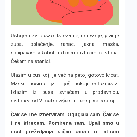
Ustajem za posao. Istezanje, umivanje, pranje
zuba, oblačenje, ranac, jakna, maska,
napipavam alkohol u džepu i izlazim iz stana.
Čekam na stanici.
Ulazim u bus koji je već na petoj gotovo krcat.
Masku nosimo ja i još pokoji entuzijasta.
Izlazim iz busa, svraćam u prodavnicu,
distanca od 2 metra više ni u teoriji ne postoji.
Čak se i ne iznerviram. Oguglala sam. Čak se
i ne štrecam. Pomirena sam. Upali smo u
mod preživljanja sličan onom u ratnom