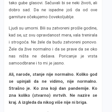
tako gube glasovi. Sačuvali bi se neki životi, ali
dobro sad. Da ne ispadne još da od ove
garniture očekujemo čovekoljublje.
Ljudi su umorni. Bili su zatvoreni prošle godine,
kad se, uz svu opravdanost mera, vala trenirala
i strogoća. Ne žele da budu zatvoreni ponovo.
Žele da žive normalno i da se prave da se oko
nas ništa ne dešava. Poricanje je vrsta
samoodbrane i to mi je jasno.
Ali, narode, stanje nije normalno. Koliko god
se upinjali da ne vidimo, nije normalno.
Strašno je. Ko zna koji dan pandemije. Ko
zna koliko (stvarno) mrtvih. Ne nazire se
kraj. A izgleda da nikog više nije ni briga.