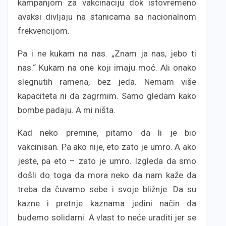
kampanjom za vakcinaciju dok istovremeno
avaksi divljaju na stanicama sa nacionalnom
frekvencijom.
Pa i ne kukam na nas. „Znam ja nas, jebo ti
nas.“ Kukam na one koji imaju moć. Ali onako
slegnutih ramena, bez jeda. Nemam više
kapaciteta ni da zagrmim. Samo gledam kako
bombe padaju. A mi ništa.
Kad neko premine, pitamo da li je bio
vakcinisan. Pa ako nije, eto zato je umro. A ako
jeste, pa eto – zato je umro. Izgleda da smo
došli do toga da mora neko da nam kaže da
treba da čuvamo sebe i svoje bližnje. Da su
kazne i pretnje kaznama jedini način da
budemo solidarni. A vlast to neće uraditi jer se