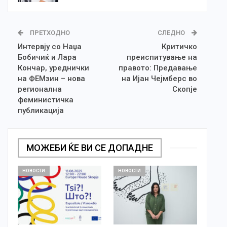
ПРЕТХОДНО
СЛЕДНО
Интервју со Наџа
Критичко
Бобичиќ и Лара
преиспитување на
Кончар, уреднички
правото: Предавање
на ФЕМзин – нова
на Ијан Чејмберс во
регионална
Скопје
феминистичка
публикација
МОЖЕБИ ЌЕ ВИ СЕ ДОПАДНЕ
НОВОСТИ
НОВОСТИ