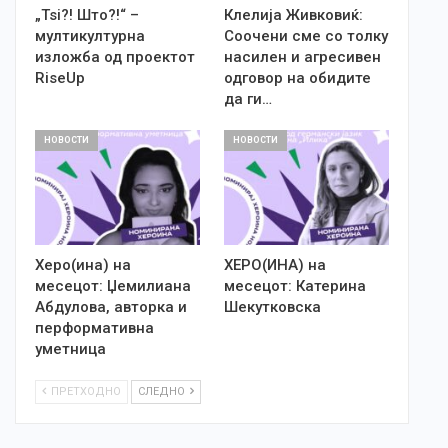
„Tsi?! Што?!“ –
Клелија Живковиќ:
мултикултурна
Соочени сме со толку
изложба од проектот
насилен и агресивен
RiseUp
одговор на обидите
да ги…
НОВОСТИ
НОВОСТИ
Херо(ина) на
ХЕРО(ИНА) на
месецот: Џемилиана
месецот: Катерина
Абдулова, авторка и
Шекутковска
перформативна
уметница
ПРЕТХОДНО
СЛЕДНО