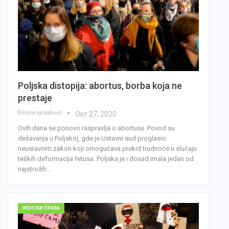
Poljska distopija: abortus, borba koja ne
prestaje
Emina Ignjatović
Окт 27, 2020
Ovih dana se ponovo raspravlja o abortusu. Povod su
dešavanja u Poljskoj, gde je Ustavni sud proglasio
neustavnim zakon koji omogućava prekid trudnoće u slučaju
teških deformacija fetusa. Poljska je i dosad imala jedan od
najstrožih…
ЖЕНСКИ ПРАВА