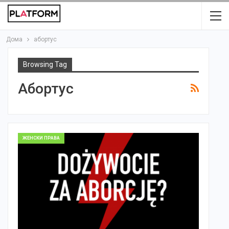
Дома
абортус
Browsing Tag
Абортус
ЖЕНСКИ ПРАВА