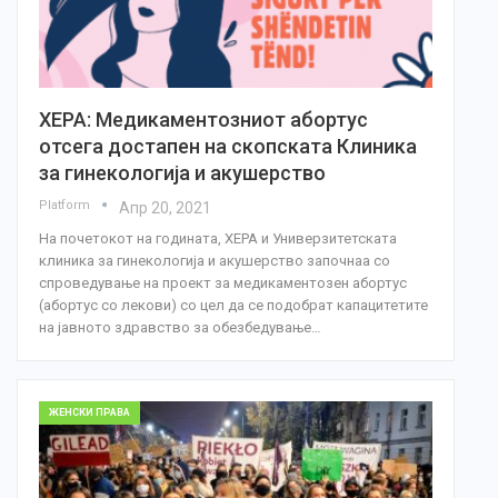
ХЕРА: Медикаментозниот абортус
отсега достапен на скопската Клиника
за гинекологија и акушерство
Platform
Апр 20, 2021
На почетокот на годината, ХЕРА и Универзитетската
клиника за гинекологија и акушерство започнаа со
спроведување на проект за медикаментозен абортус
(абортус со лекови) со цел да се подобрат капацитетите
на јавното здравство за обезбедување…
ЖЕНСКИ ПРАВА