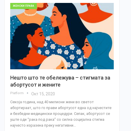
ЖЕНСКИ ПРАВА
Нешто што те обележува – стигмата за
абортусот и жените
Platform
Окт 15, 2020
Секоја година, над 40 милиони жени во светот
абортираат, што го прави абортусот една од најчестите
и безбедни медицински процедури. Сепак, абортусот се
уште оди “рака под рака” со силна социјална стигма
најчесто изразена преку негативни…