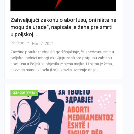
Zahvaljujući zakonu o abortusu, oni ništa ne
mogu da urade“, napisala je žena pre smrti
u poljskoj…
Platform
Ное 7, 2021
Završne poruke trudne 30-godišnjakinje, čiju nedavnu smrt u
poljskoj bolnici mnogi okrivljuju za skoro potpunu zabranu
abortusa u Poljskoj, objavila je njena majka. U njima je žena,
nazvana samo Izabela (Iza), izrazila uverenje da je…
ЖЕНСКИ ПРАВА