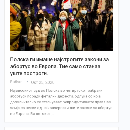
Полска ги имаше најстрогите закони за
абортус во Европа. Тие само станаа
уште построги.
Platform
Окт 25, 2020
Највисокиот суд во Полска во четвртокот забрани
абортуси поради фетални дефекти, одлука со која
дополнително се стеснуваат репродуктивните права во
земја со некои од најконзервативните закони за абортус
во Европа. Во петокот,…