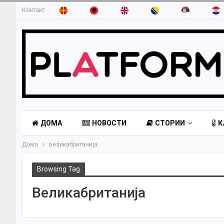
Контакт
ДОМА
НОВОСТИ
СТОРИИ
К
Дома
великабританија
Browsing Tag
Великабританија