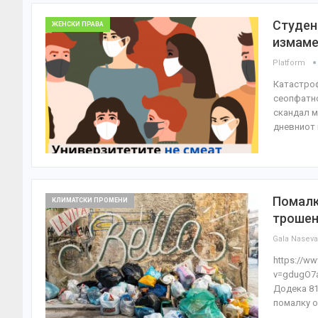
Студен
ЖЕНСКИ ПРАВА
измаме
Platform
Катастроф
сеопфатно
скандал м
дневниот
Помалк
КЛИМАТСКИ ПРОМЕНИ
трошењ
Gala Nasev
https://w
v=gdugO7a
Додека 81
помалку о