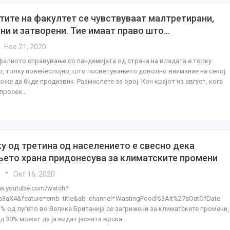
тите на факултет се чувствуваат малтретирани,
ни и затворени. Тие имаат право што…
Ное 21, 2020
алното справување со пандемијата од страна на владата е толку
, толку повеќеслојно, што посветувањето доволно внимание на секој
оже да биде предизвик. Размислете за овој. Кон крајот на август, кога
 просек…
у од третина од населението е свесно дека
ето храна придонесува за климатските промени
a
Окт 16, 2020
ww.youtube.com/watch?
3aX4&feature=emb_title&ab_channel=WastingFood%3AIt%27sOutOfDate
% од луѓето во Велика Британија се загрижени за климатските промени,
д 30% можат да ја видат јасната врска…