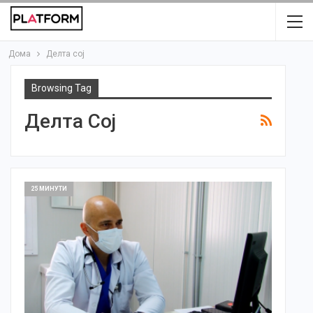
Дома
Делта сој
Browsing Tag
Делта Сој
25 МИНУТИ