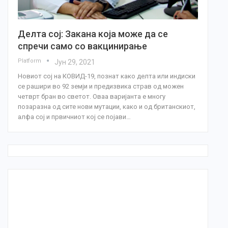
Делта сој: Закана која може да се
спречи само со вакцинирање
Platform
Јун 29, 2021
Новиот сој на КОВИД-19, познат како делта или индиски
се рашири во 92 земји и предизвика страв од можен
четврт бран во светот. Оваа варијанта е многу
позаразна од сите нови мутации, како и од британскиот,
алфа сој и првичниот кој се појави…