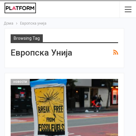
Дома
Европска унија
Browsing Tag
Европска Унија
НОВОСТИ