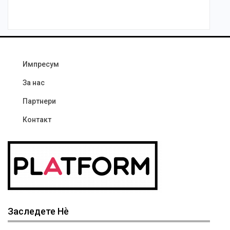
Импресум
За нас
Партнери
Контакт
Заследете Нѐ