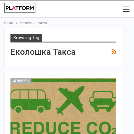
Дома
еколошка такса
Browsing Tag
Еколошка Такса
25 МИНУТИ