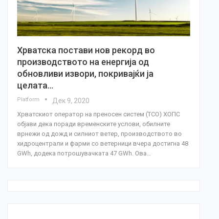
Хрватска постави нов рекорд во
производството на енергија од
обновливи извори, покривајќи ја
целата…
Platform
Дек 9, 2020
Хрватскиот оператор на преносен систем (ТСО) ХОПС
објави дека поради временските услови, обилните
врнежи од дожд и силниот ветер, производството во
хидроцентрали и фарми со ветерници вчера достигна 48
GWh, додека потрошувачката 47 GWh. Oва…