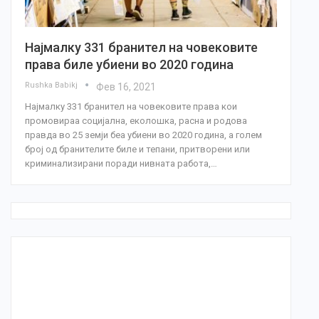
Најмалку 331 бранител на човековите
права биле убиени во 2020 година
Rushka Babikj
Фев 16, 2021
Најмалку 331 бранител на човековите права кои
промовираа социјална, еколошка, расна и родова
правда во 25 земји беа убиени во 2020 година, a голем
број од бранителите биле и тепани, притворени или
криминализирани поради нивната работа,…