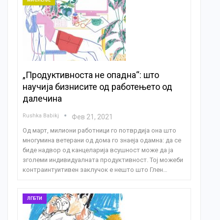
„Продуктивноста не опадна“: што
научија бизнисите од работењето од
далечина
Rushka Babikj
Фев 21, 2021
Од март, милиони работници го потврдија она што
многумина ветерани од дома го знаеја одамна: да се
биде надвор од канцеларија всушност може да ја
зголеми индивидуалната продуктивност. Тој можеби
контраинтуитивен заклучок е нешто што Глен…
ЛГБТИ