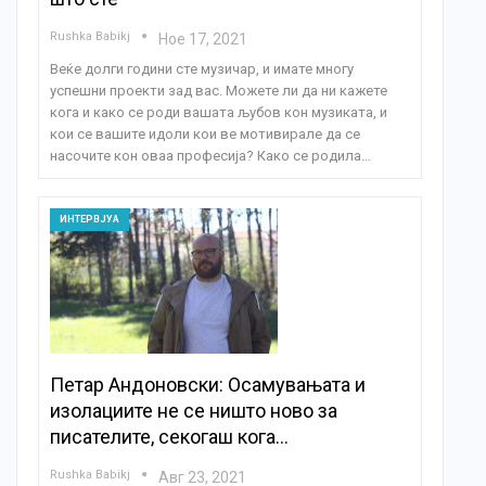
Rushka Babikj
Ное 17, 2021
Веќе долги години сте музичар, и имате многу
успешни проекти зад вас. Можете ли да ни кажете
кога и како се роди вашата љубов кон музиката, и
кои се вашите идоли кои ве мотивирале да се
насочите кон оваа професија? Како се родила…
ИНТЕРВЈУА
Петар Андоновски: Осамувањата и
изолациите не се ништо ново за
писателите, секогаш кога…
Rushka Babikj
Авг 23, 2021