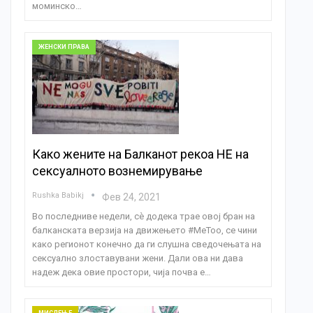
моминско…
ЖЕНСКИ ПРАВА
Како жените на Балканот рекоа НЕ на
сексуалното вознемирување
Rushka Babikj
Фев 24, 2021
Во последниве недели, сè додека трае овој бран на
балканската верзија на движењето #MeToo, се чини
како регионот конечно да ги слушна сведочењата на
сексуално злоставувани жени. Дали ова ни дава
надеж дека овие простори, чија почва е…
МИСЛЕЊЕ