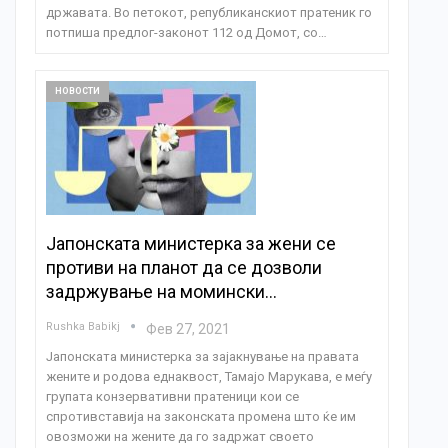
државата. Во петокот, републиканскиот пратеник го
потпиша предлог-законот 112 од Домот, со…
НОВОСТИ
Јапонската министерка за жени се
противи на планот да се дозволи
задржување на момински…
Rushka Babikj
Фев 27, 2021
Јапонската министерка за зајакнување на правата
жените и родова еднаквост, Тамајо Марукава, е меѓу
групата конзервативни пратеници кои се
спротивставија на законската промена што ќе им
овозможи на жените да го задржат своето