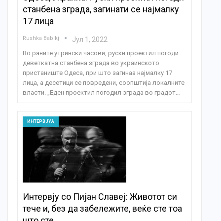
станбена зграда, загинати се најмалку
17 лица
Rushka Babikj
Јул 1, 2022
Во раните утрински часови, руски проектил погоди
деветкатна станбена зграда во украинското
пристаниште Одеса, при што загинаа најмалку 17
лица, а десетици се повредени, соопштија локалните
власти. „Еден проектил погодил зграда во градот…
ИНТЕРВЈУА
Интервју со Пијан Славеј: Животот си
тече и, без да забележите, веќе сте тоа
што сте