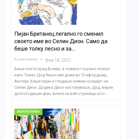
Пијан Британец легално го сменил
своето име во Селин Дион. Само да
беше толку лесно и за…
Rushka Babikj
Фев 18, 2021
Беше ноќта пред Божиќ, а човекот порано познат
како Томас Дод беше сам дома во Стафордшир,
Англија. Беше пијан и гледаше снимен концерт на
Селин Дион. Додека Дион настапуваше, Дод, верен
долгогодишен фан, влезе на веб-страница што…
ЖЕНСКИ ПРАВА