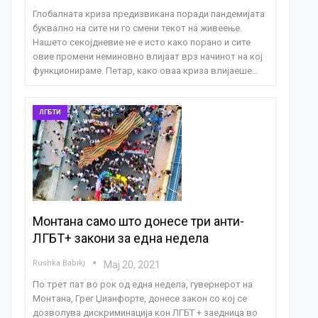
Глобалната криза предизвикана поради пандемијата
буквално на сите ни го смени текот на живеење.
Нашето секојдневие не е исто како порано и сите
овие промени неминовно влијаат врз начинот на кој
функционираме. Петар, како оваа криза влијаеше…
ЛГБТИ
Монтана само што донесе три анти-
ЛГБТ+ закони за една недела
Rushka Babikj
Мај 20, 2021
По трет пат во рок од една недела, гувернерот на
Монтана, Грег Џианфорте, донесе закон со кој се
дозволува дискриминација кон ЛГБТ + заедница во