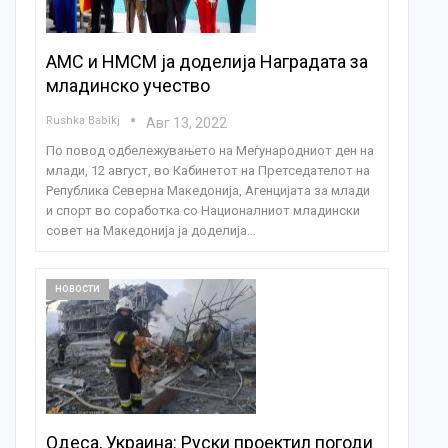
АМС и НМСМ ја доделија Наградата за
младинско учество
Rushka Babikj
Авг 13, 2022
По повод одбележувањето на Меѓународниот ден на
млади, 12 август, во Кабинетот на Претседателот на
Република Северна Македонија, Агенцијата за млади
и спорт во соработка со Националниот младински
совет на Македонија ја доделија…
НОВОСТИ
Одеса, Украина: Руски проектил погоди