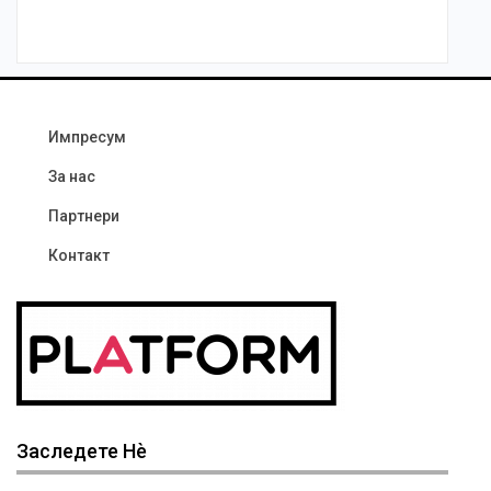
Импресум
За нас
Партнери
Контакт
Заследете Нѐ