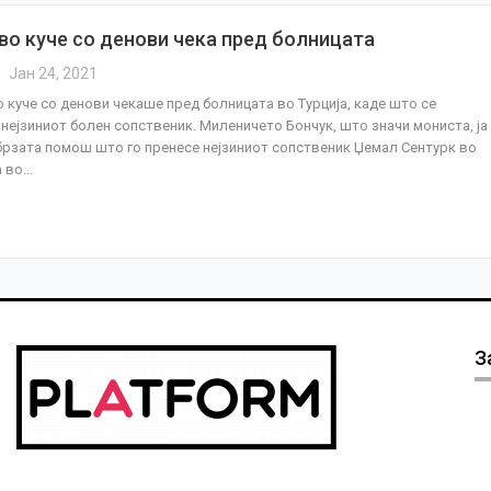
во куче со денови чека пред болницата
Јан 24, 2021
 куче со денови чекаше пред болницата во Турција, каде што се
нејзиниот болен сопственик. Миленичето Бончук, што значи мониста, ја
рзата помош што го пренесе нејзиниот сопственик Џемал Сентурк во
а во…
З