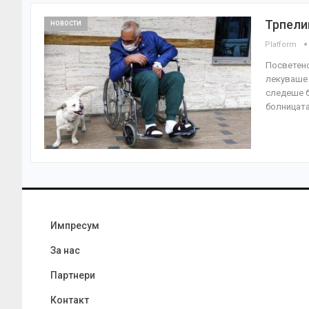
Трпели
НОВОСТИ
Platform
Посветено
лекуваше 
следеше б
болницат
Импресум
За нас
Партнери
Контакт