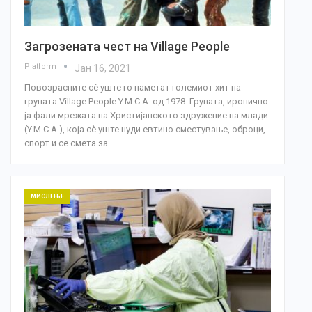
Загрозената чест на Village People
Platform
Јан 16, 2021
Повозрасните сè уште го паметат големиот хит на
групата Village People Y.M.C.A. од 1978. Групата, иронично
ја фали мрежата на Христијанското здружение на млади
(Y.M.C.A.), која сè уште нуди евтино сместување, оброци,
спорт и се смета за…
МИСЛЕЊЕ