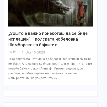
„Зошто е важно понекогаш да се биде
исплашен“ – полската нобеловка
Шимборска за бајките и…
Platform
Окт 16, 2020
-Ако сакате вашите деца да бидат интелигентни, читајте
им бајки. Ако сакате да бидат поинтелигентни, читајте им
повеќе бајки – рекол Анштајн. Интелигенцијата, се
разбира, е лабав термин што опфаќа различни
манифестации, но увидот што му…