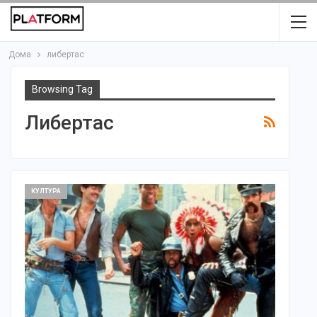
Дома
либертас
Browsing Tag
Либертас
КУЛТУРА