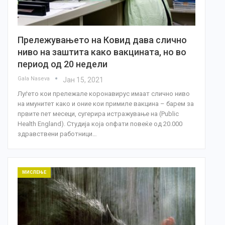
Прележувањето на Ковид дава слично
ниво на заштита како вакцината, но во
период од 20 недели
Gala Naseva
Јан 15, 2021
Луѓето кои прележале коронавирус имаат слично ниво
на имунитет како и оние кои примиле вакцина – барем за
првите пет месеци, сугерира истражување на (Public
Health England). Студија која опфати повеќе од 20.000
здравствени работници…
МИСЛЕЊЕ