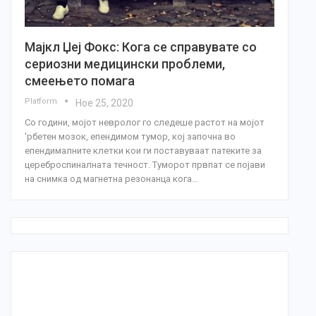
Мајкл Џеј Фокс: Кога се справувате со
сериозни медицински проблеми,
смеењето помага
Platform
Ное 25, 2020
Со години, мојот невролог го следеше растот на мојот
'рбетен мозок, епендимом тумор, кој започна во
епендималните клетки кои ги поставуваат патеките за
цереброспиналната течност. Туморот првпат се појави
на снимка од магнетна резонанца кога…