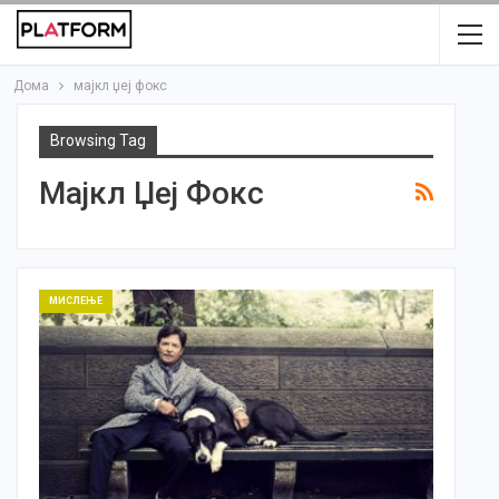
Дома
мајкл џеј фокс
Browsing Tag
Мајкл Џеј Фокс
МИСЛЕЊЕ