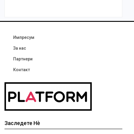
Импресум
За нас
Партнери
Контакт
Заследете Нѐ