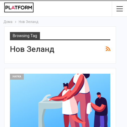
Дома
Нов Зеланд
Browsing Tag
Нов Зеланд
НАУКА