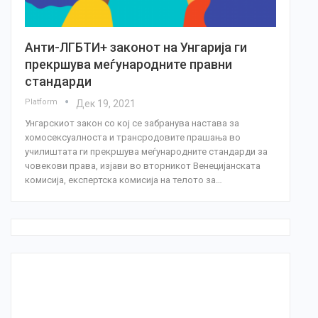
Анти-ЛГБТИ+ законот на Унгарија ги
прекршува меѓународните правни
стандарди
Platform
Дек 19, 2021
Унгарскиот закон со кој се забранува настава за
хомосексуалноста и трансродовите прашања во
училиштата ги прекршува меѓународните стандарди за
човекови права, изјави во вторникот Венецијанската
комисија, експертска комисија на телото за…