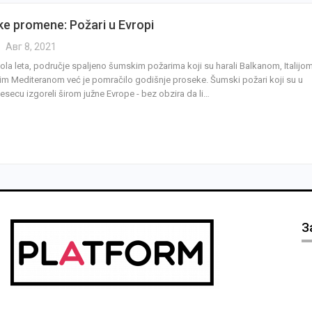
ke promene: Požari u Evropi
Авг 8, 2021
ola leta, područje spaljeno šumskim požarima koji su harali Balkanom, Italijom
im Mediteranom već je pomračilo godišnje proseke. Šumski požari koji su u
secu izgoreli širom južne Evrope - bez obzira da li…
З