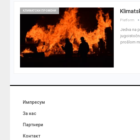
Klimats
КЛИМАТСКИ ПРОМЕНИ
Platform
Jedva na p
jugoistočn
prošlom me
Импресум
За нас
Партнери
Контакт