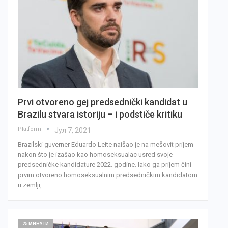
Prvi otvoreno gej predsednički kandidat u
Brazilu stvara istoriju – i podstiče kritiku
Platform
Јул 7, 2021
Brazilski guverner Eduardo Leite naišao je na mešovit prijem
nakon što je izašao kao homoseksualac ​​usred svoje
predsedničke kandidature 2022. godine. Iako ga prijem čini
prvim otvoreno homoseksualnim predsedničkim kandidatom
u zemlji,…
25 МИНУТИ