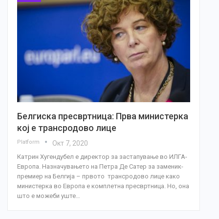
Белгиска пресвртница: Прва министерка
кој е трансродово лице
Platform
Окт 7, 2020
Катрин Хугендубел е директор за застапување во ИЛГА-
Европа. Назначувањето на Петра Де Сатер за заменик-
премиер на Белгија – првото трансродово лице како
министерка во Европа е комплетна пресвртница. Но, она
што е можеби уште…