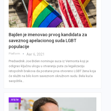
Bajden je imenovao prvog kandidata za
saveznog apelacionog suda LGBT
populacije
Platform
Авг 6, 2021
Predsednik Joe Biden nominuje suca iz Vermonta koji je
odigrao ključnu ulogu u otvaranju puta za legalizaciju
istopolnih brakova da postane prva otvoreno LGBT žena koja
će služiti na bilo kom saveznom okružnom sudu. Bela kuća
saopštila…
ЛГБТИ