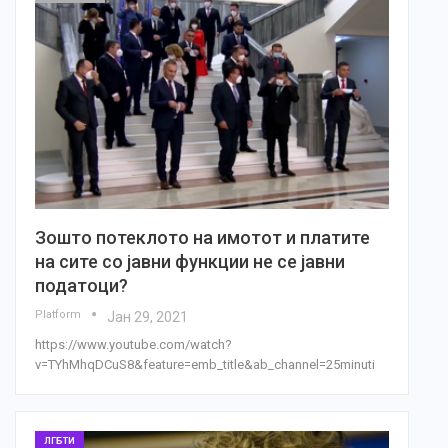
Зошто потеклото на имотот и платите
на сите со јавни функции не се јавни
податоци?
Platform
Јан 29, 2021
https://www.youtube.com/watch?
v=TYhMhqDCuS8&feature=emb_title&ab_channel=25minuti
ЛГБТИ