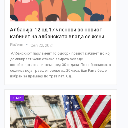
Албанија: 12 од 17 членови во новиот
кабинет на албанската влада се жени
Platform
Сеп 22, 2021
Албанскиот парламент го одобри првиот кабинет во кој
доминираат жени откако земјата воведе
повеќепартиски систем пред 30 години. По собраниската
седница која траеше повеќе од 20 часа, Еди Рама беше
избран за премиер по трет пат. Од…
ЛГБТИ