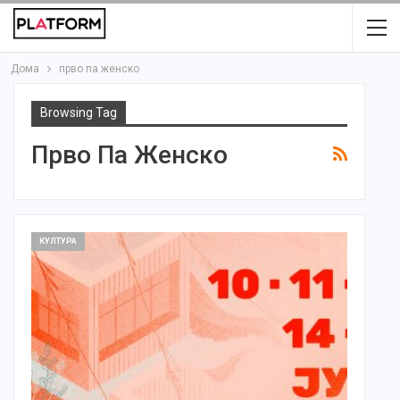
Дома
прво па женско
Browsing Tag
Прво Па Женско
КУЛТУРА