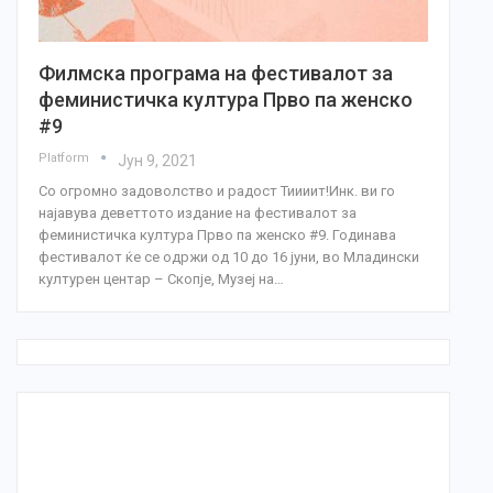
Филмска програма на фестивалот за
феминистичка култура Прво па женско
#9
Platform
Јун 9, 2021
Со огромно задоволство и радост Тиииит!Инк. ви го
најавува деветтото издание на фестивалот за
феминистичка култура Прво па женско #9. Годинава
фестивалот ќе се одржи од 10 до 16 јуни, во Младински
културен центар – Скопје, Музеј на…