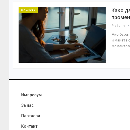
Како да
МИСЛЕЊЕ
промен
Platform
Ако барат
и маката 
моментов.
Импресум
За нас
Партнери
Контакт