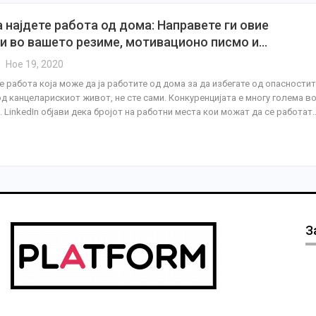
 најдете работа од дома: Направете ги овие
и во вашето резиме, мотивационо писмо и…
Ное 19, 2020
е работа која може да ја работите од дома за да избегате од опасностит
од канцеларискиот живот, не сте сами. Конкуренцијата е многу голема в
 LinkedIn објави дека бројот на работни места кои можат да се работат
З