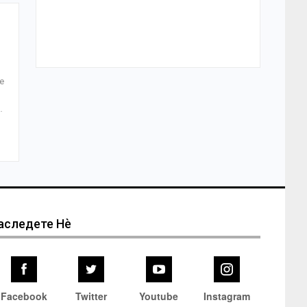
е
о
…
аследете Нѐ
Facebook
Twitter
Youtube
Instagram