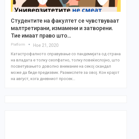
Студентите на факултет се чувствуваат
малтретирани, измамени и затворени.
Тие имаат право што…
Platform
Ное 21, 2020
Катастрофалното справување со пандемијата од страна
на владата е толку сеопфатно, толку повеќеслојно, што
посветувањето доволно внимание на секој скандал
може да биде предизвик. Размислете за овој. Кон крајот
на август, кога дневниот просек…