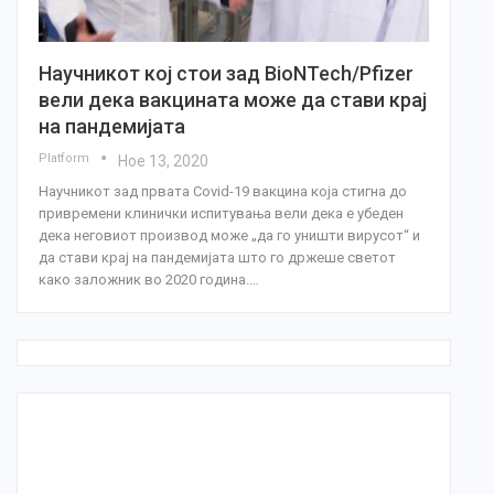
Научникот кој стои зад BioNTech/Pfizer
вели дека вакцината може да стави крај
на пандемијата
Platform
Ное 13, 2020
Научникот зад првата Covid-19 вакцина која стигна до
привремени клинички испитувања вели дека е убеден
дека неговиот производ може „да го уништи вирусот“ и
да стави крај на пандемијата што го држеше светот
како заложник во 2020 година.…