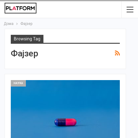
Дома
Фајзер
Browsing Tag
Фајзер
НАУКА