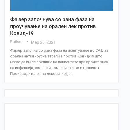
Фајзер започнува со рана фаза на
проучување на орален лек против
Ковид-19
Platform
Мар 26, 2021
Фајзер започна со рана фаза на испитување во САД за
орална антивирусна терапија против Ковид-19 што
може да им се препише на пациентите при првиот знак
на инфекција, соопшти компанијата во вторникот.
Производителот на лекови, кој ја…