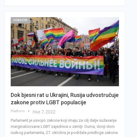
НОВОСТИ
Dok bjesni rat u Ukrajini, Rusija udvostručuje
zakone protiv LGBT populacije
Platform
Ное 7, 2022
Parlament je usvojio zakone koji imaju za cilj dalje sužavanje
marginalizovane LGBT zajednice u zemlji. Duma, donji dom
ruskog parlamenta, 27. oktobra je podržala predloge zakona