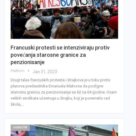
Francuski protesti se intenziviraju protiv
povećanja starosne granice za
penzionisanje
Platform
Јан 31, 2023
Drugi talas francuskih protesta i štrajkova je u toku protiv
planova predsednika Emanuela Makrona da podigne
starosnu granicu za penzionisanje sa 62 na 64 godine. Osam
velikih sindikata učestvuje u štrajku, koji je poremetio rad
škola,…
НОВОСТИ