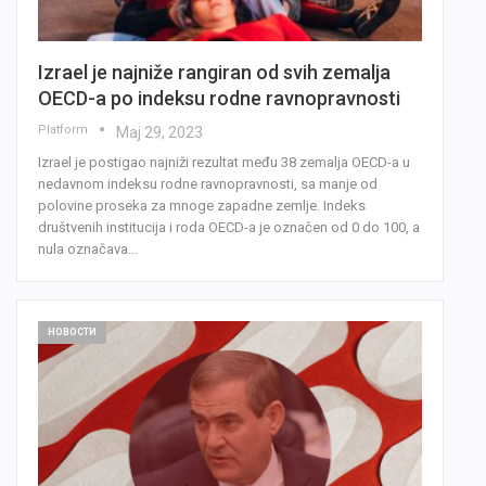
Izrael je najniže rangiran od svih zemalja
OECD-a po indeksu rodne ravnopravnosti
Platform
Мај 29, 2023
Izrael je postigao najniži rezultat među 38 zemalja OECD-a u
nedavnom indeksu rodne ravnopravnosti, sa manje od
polovine proseka za mnoge zapadne zemlje. Indeks
društvenih institucija i roda OECD-a je označen od 0 do 100, a
nula označava…
НОВОСТИ