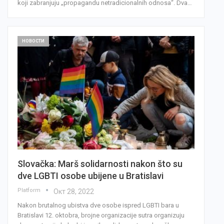
koji zabranjuju „propagandu netradicionalnih odnosa“. Dva…
НОВОСТИ
Slovačka: Marš solidarnosti nakon što su
dve LGBTI osobe ubijene u Bratislavi
Platform
Окт 28, 2022
Nakon brutalnog ubistva dve osobe ispred LGBTI bara u
Bratislavi 12. oktobra, brojne organizacije sutra organizuju