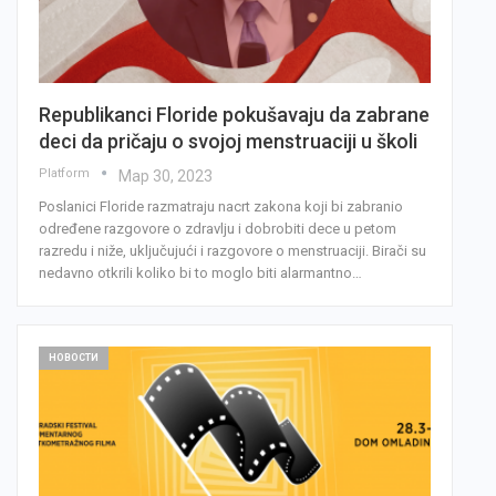
Republikanci Floride pokušavaju da zabrane
deci da pričaju o svojoj menstruaciji u školi
Platform
Мар 30, 2023
Poslanici Floride razmatraju nacrt zakona koji bi zabranio
određene razgovore o zdravlju i dobrobiti dece u petom
razredu i niže, uključujući i razgovore o menstruaciji. Birači su
nedavno otkrili koliko bi to moglo biti alarmantno…
НОВОСТИ