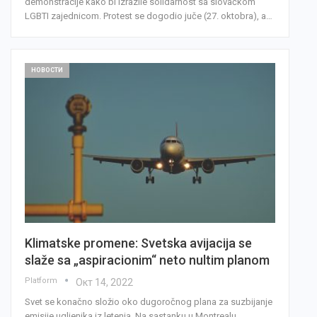
demonstracije kako bi izrazile solidarnost sa slovačkom
LGBTI zajednicom. Protest se dogodio juče (27. oktobra), a…
НОВОСТИ
Klimatske promene: Svetska avijacija se
slaže sa „aspiracionim“ neto nultim planom
Platform
Окт 14, 2022
Svet se konačno složio oko dugoročnog plana za suzbijanje
emisije ugljenika iz letenja. Na sastanku u Montrealu,