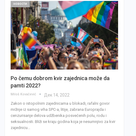
НОВОСТИ
Po čemu dobrom kvir zajednica može da
pamti 2022?
Miloš Kovačević
Дек 14, 2022
Zakon o istopolnim zajednicama u blokadi, rafalni govor
mržnje iz samog vrha SPC-a, litije, zabrana Europrajda i
cenzurisanje delova udžbenika posvećenih polu, rodu i
seksualnosti. Bliži se kraju godina koja je nesumnjivo za kvir
zajednicu…