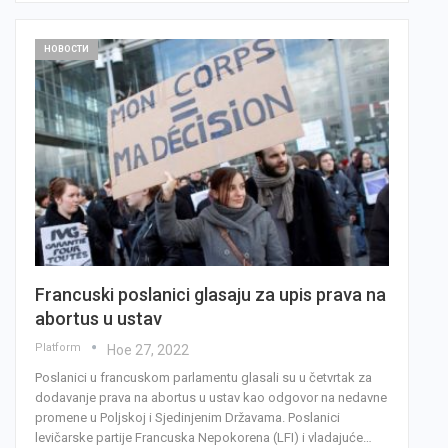
НОВОСТИ
Francuski poslanici glasaju za upis prava na
abortus u ustav
Platform
Ное 27, 2022
Poslanici u francuskom parlamentu glasali su u četvrtak za
dodavanje prava na abortus u ustav kao odgovor na nedavne
promene u Poljskoj i Sjedinjenim Državama. Poslanici
levičarske partije Francuska Nepokorena (LFI) i vladajuće…