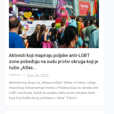
Aktivisti koji mapiraju poljske anti-LGBT
zone pobeđuju na sudu protiv okruga koji je
tužio „Atlas…
Platform
Дек 26, 2022
Aktivisti koji stoje iza „Atlasa mržnje“ (Atlas of Hate), onlajn
mape koja dokumentuje mesta u Poljskoj koja su donela anti-
LGBT rezolucije, dobili su sudsku bitku protiv lokalne vlasti
koja ih je tužila zbog uvrštenja u 'atlas'. Tokom…