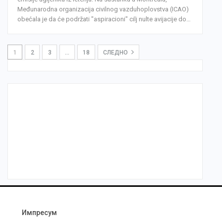
Međunarodna organizacija civilnog vazduhoplovstva (ICAO)
obećala je da će podržati "aspiracioni" cilj nulte avijacije do…
1
2
3
…
18
СЛЕДНО
Импресум