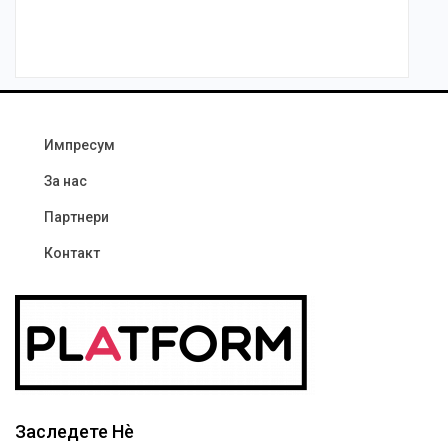
Импресум
За нас
Партнери
Контакт
Заследете Нѐ