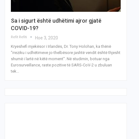
Sa i sigurt është udhëtimi ajror gjatë
COVID-19?
Refit Refiti
Ное 3, 2020
Kryeshefi mjekësor i Irlandës, Dr. Tony Holohan, ka thënë
"rreziku i udhëtimeve jo-thelbësore jashtë vendit është thjesht
shumë i lartë në këtë moment". Në studimin, botuar nga
Eurosurveillance, raste pozitive të SARS-CoV-2 u zbuluan
tek…