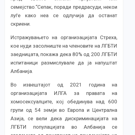
семејство.“Сепак, поради предрасуди, некои
луѓе како неа се одлучија да останат
скриени.
Истражувањето на организацијата Стреха,
кое нуди засолниште на членовите на ЛГБТИ
заедницата, покажа дека 80% од 200 ЛГБТИ
испитаници размислувале да ја напуштат
Албанија.
Во извештајот од 2021 година на
организацијата ИЛГА за правата на
хомосексуалците, кој обединува над 600
групи од 54 земји во Европа и Централна
Азија, се вели дека дискриминацијата на
ЛГБТИ популацијата во Албанија се