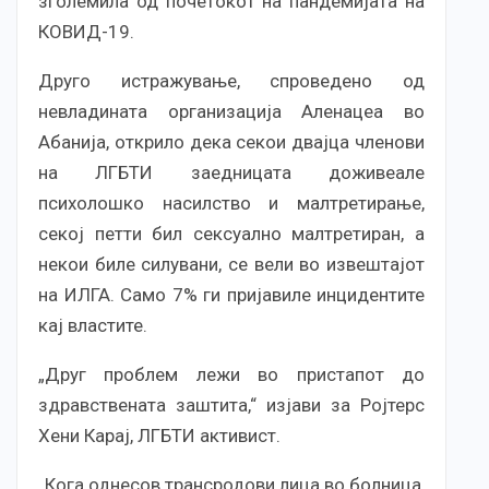
зголемила од почетокот на пандемијата на
КОВИД-19.
Друго истражување, спроведено од
невладината организација Аленацеа во
Абанија, открило дека секои двајца членови
на ЛГБТИ заедницата доживеале
психолошко насилство и малтретирање,
секој петти бил сексуално малтретиран, а
некои биле силувани, се вели во извештајот
на ИЛГА. Само 7% ги пријавиле инцидентите
кај властите.
„Друг проблем лежи во пристапот до
здравствената заштита,“ изјави за Ројтерс
Хени Карај, ЛГБТИ активист.
„Кога однесов трансродови лица во болница,