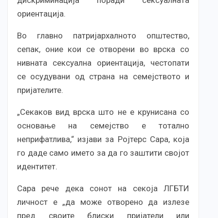
дискриминација поради сексуалната
ориентација.
Во главно патријархалното општество,
сепак, оние кои се отворени во врска со
нивната сексуална ориентација, честопати
се осудувани од страна на семејството и
пријателите.
„Секаков вид врска што не е крунисана со
основање на семејство е тотално
неприфатлива,“ изјави за Ројтерс Сара, која
го даде само името за да го заштити својот
идентитет.
Сара рече дека сонот на секоја ЛГБТИ
личност е „да може отворено да излезе
пред своите блиски пријатели или