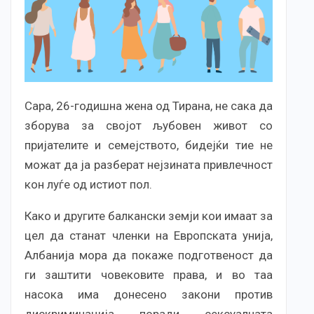
Сара, 26-годишна жена од Тирана, не сака да
зборува за својот љубовен живот со
пријателите и семејството, бидејќи тие не
можат да ја разберат нејзината привлечност
кон луѓе од истиот пол.
Како и другите балкански земји кои имаат за
цел да станат членки на Европската унија,
Албанија мора да покаже подготвеност да
ги заштити човековите права, и во таа
насока има донесено закони против