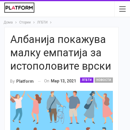
Дома
Стории
ЛГБТИ
Албанија покажува
малку емпатија за
истополовите врски
ЛГБТИ
НОВОСТИ
On
Мар 13, 2021
By
Platform