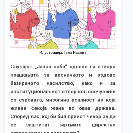
Илустрација: Гала Насева
Случајот „Јавна соба“ одново ги отвори
прашањата за врсничкото и родово
базираното насилство, како и за
институционалниот отпор кон соочување
со суровата, мизогина реалност во која
живее секоја жена во оваа држава.
Според вас, кој би бил првиот чекор за да
се заштитат жртвите директно
таргетирани од оваа група?