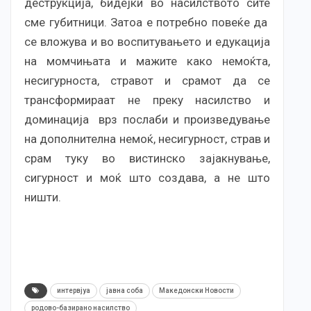
деструкција, бидејќи во насилството сите
сме губитници. Затоа е потребно повеќе да
се вложува и во воспитувањето и едукација
на момчињата и мажите како немоќта,
несигурноста, стравот и срамот да се
трансформираат не преку насилство и
доминација врз послаби и произведување
на дополнителна немоќ, несигурност, страв и
срам туку во вистинско зајакнување,
сигурност и моќ што создава, а не што
ништи.
интервјуа
јавна соба
Македонски Новости
родово-базирано насилство