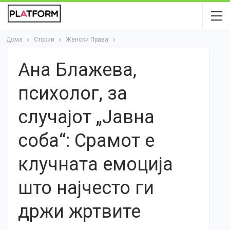
Дома
Стории
Женски Права
Ана Блажева,
психолог, за
случајот „Јавна
соба“: Срамот е
клучната емоција
што најчесто ги
држи жртвите