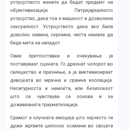
устројството жените да бидат предмет на
објективизација. Патријархалното
устројство, дека тоа е машкост и дозволена
сексуалност. Устројството дека ако била
доволно невина, скромна, чиста немала да
биде мета на нападот.
Овие претпоставки и очекувања ја
поставуваат сцената. Го дразнат чопорот во
силеџиство и празнење, а ја виктимизираат
девојката во мрачна и срамна изолација.
Несигурноста и немоќта, или безизлезот
што се чувствува се основа и за
доживеаната трауматизација.
Срамот е клучната емоција што најчесто ги
држи жртвите целосно осамени во својата