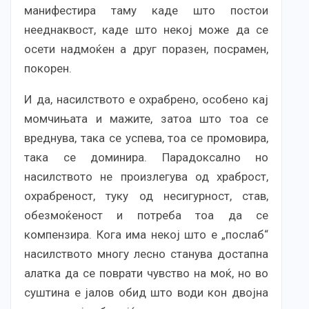
манифестира таму каде што постои
нееднаквост, каде што некој може да се
осети надмоќен а друг поразен, посрамен,
покорен.
И да, насилството е охрабрено, особено кај
момчињата и мажите, затоа што тоа се
вреднува, така се успева, тоа се промовира,
така се доминира. Парадоксално но
насилството не произлегува од храброст,
охрабреност, туку од несигурност, став,
обезмоќеност и потреба тоа да се
компензира. Кога има некој што е „послаб“
насилството многу лесно станува достапна
алатка да се поврати чувство на моќ, но во
суштина е јалов обид што води кон двојна