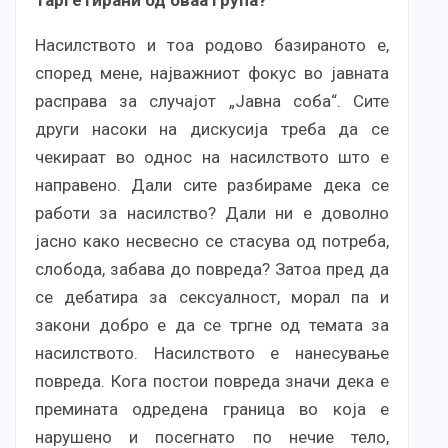
Насилството и тоа родово базираното е,
според мене, најважниот фокус во јавната
расправа за случајот „Јавна соба“. Сите
други насоки на дискусија треба да се
чекираат во однос на насилството што е
направено. Дали сите разбираме дека се
работи за насилство? Дали ни е доволно
јасно како несвесно се стасува од потреба,
слобода, забава до повреда? Затоа пред да
се дебатира за сексуалност, морал па и
закони добро е да се тргне од темата за
насилството. Насилството е нанесување
повреда. Кога постои повреда значи дека е
премината одредена граница во која е
нарушено и посегнато по нечие тело,