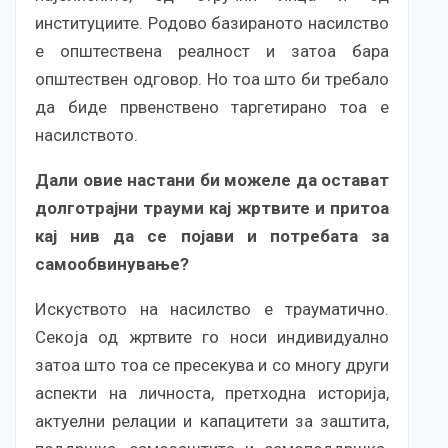
институциите. Родово базираното насилство
е општествена реалност и затоа бара
општествен одговор. Но тоа што би требало
да биде првенствено таргетирано тоа е
насилството.
Дали овие настани би можеле да остават
долготрајни трауми кај жртвите и притоа
кај нив да се појави и потребата за
самообвинување?
Искуството на насилство е трауматично.
Секоја од жртвите го носи индивидуално
затоа што тоа се пресекува и со многу други
аспекти на личноста, претходна историја,
актуелни релации и капацитети за заштита,