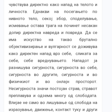
чувствува директно како напад на телото и
личноста. Еднакви на посегањето по
нивното тело, секој збор, споделување,
исмевање остава трага на починет несакан
допир директна навреда и повреда. Да се
има искуство на такво брутално
објективизирање и вулгарност се доживува
како директен напад врз себе, сликата за
себе, себе вреднувањето. Нападот ја
разнишува сигурноста, сигурноста во себе,
сигурноста во другите, сигурноста и во
физичкиот и во онлајн просторот.
Несигурноста значи постојан страв, стравот
преплавува и одзема многу од слободата.
Влијае не само во лишување од слобода на
изразување, движење, контакт туку и други