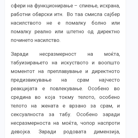
сфери на функционирање – спиење, исхрана,
работни обврски итн. Во таа смисла сајбер
насилството не е помалку болно или
помалку реално или штетно од директно
починето насилство.
Заради несразмерност на моќта,
табуизирањето на искуството и воопшто
моментот на преплавување и директното
предизвикување на срам најчесто
реакцијата е повлекување. Особено во
средина во која токму телото, особено
телото на жената е врзано за срам, и
сексуалноста за табу. Особено заради
несразмерноста на моќта, чопор наспроти
девојка. Заради родовата димензија,