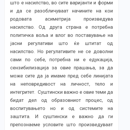
што е насилство, во сите варијанти и форми
и да се разобличуваат начините на кои
родовата асиметрија произведува
насилство. Од друга страна е потребна
политичка воља и влог во поставување на
јасни регулативи што ќе штитат од
насилство. Но регулативите не се доволни
сами по себе, потребна ни е едукација,
сензибилизација за овие прашања, за да
може сите да ја имаме пред себе линијата
на неповредивост на личност, тело и
интегритет. Суштински важно е овие теми да
бидат дел од образовниот процес, од
воспитувањето но и од системите на
заштита. И суштински е важно да ги
препознаеме условите што произведуваат