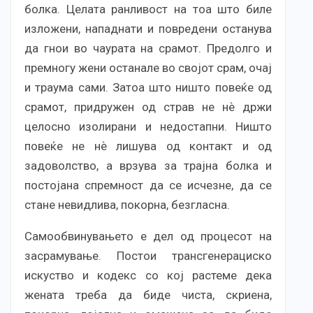
болка. Целата ранливост на тоа што биле
изложени, нападнати и повредени останува
да гнои во чаурата на срамот. Предолго и
премногу жени останале во својот срам, очај
и траума сами. Затоа што ништо повеќе од
срамот, придружен од страв не нѐ држи
целосно изолирани и недостапни. Ништо
повеќе не нѐ лишува од контакт и од
задоволство, а врзува за трајна болка и
постојана спремност да се исчезне, да се
стане невидлива, покорна, безгласна.
Самообвинувањето е дел од процесот на
засрамување. Постои трансгенерациско
искуство и кодекс со кој растеме дека
жената треба да биде чиста, скриена,