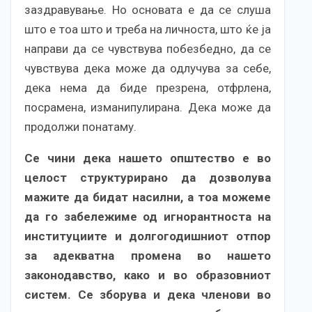
заздравување. Но основата е да се слуша
што е тоа што и треба на личноста, што ќе ја
направи да се чувствува побезбедно, да се
чувствува дека може да одлучува за себе,
дека нема да биде презрена, отфрлена,
посрамена, изманипулирана. Дека може да
продолжи понатаму.
Се чини дека нашето општество е во
целост структурирано да дозволува
мажите да бидат насилни, а тоа можеме
да го забележиме од игнорантноста на
институциите и долгогодишниот отпор
за адекватна промена во нашето
законодавство, како и во образовниот
систем. Се зборува и дека членови во