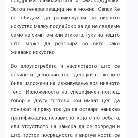
поддршка, самозаштита и самоподдршка.
Затоа генерализација не е можна. Сепак ќе
се обидам да размислувам за нивното
искуство малку подлабоко за да не сведеме
само на симптом или етикета, туку на нешто
што може да резонира со сите како
живеано искуство.
Во злоупотребата и насилството што се
починети девојчињата, девојките, жените
биле изложени на изживување врз нивното
тело. Изложеноста на специфичен поглед,
говор и други гестови кои имаат цел да
понижат и преку тоа да се оствари некаква
гратификација, независно која е потребата,
или отсуството на намера да се повреди и
што постои посредноста и виртуелноста, се