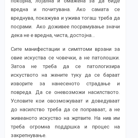
покорна, лојална и омажена за да биде
вредна и почитувана. Ако самата се
вреднува, покажува и ужива тогаш треба да
посрами. Ако доживее посрамување значи
дека не е вредна, чиста, достојна…
Сите манифестации и симптоми врзани за
овие искуства се човечки, а не патолошки.
Затоа не треба да се патологизира
искуството на жените туку да се бараат
изворите за нанесеното страдање и
повреда. Да се оневозможи насилството.
Условите кои овозможуваат и доведуваат
до насилство треба да се поправаат, а не
живеаното искуство на жртвите. На нив им
треба огромна поддршка и процес на
закрепнување.