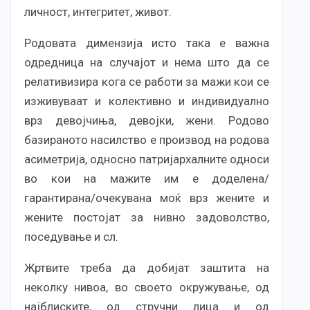
личност, интегритет, живот.
Родовата димензија исто така е важна
одредница на случајот и нема што да се
релативизира кога се работи за мажи кои се
изживуваат и колективно и индивидуално
врз девојчиња, девојки, жени. Родово
базираното насилство е производ на родова
асиметрија, односно патријархалните односи
во кои на мажите им е доделена/
гарантирана/очекувана моќ врз жените и
жените постојат за нивно задоволство,
поседување и сл.
Жртвите треба да добијат заштита на
неколку нивоа, во своето окружување, од
најблиските, од стручни лица и од