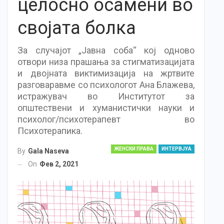
целосно осамени во
својата болка
За случајот „Јавна соба“ кој одново
отвори низа прашања за стигматизацијата
и двојната виктимизација на жртвите
разговаравме со психологот Ана Блажева,
истражувач во Институтот за
општествени и хуманистички науки и
психолог/психотерапевт во
Психотерапика.
ЖЕНСКИ ПРАВА
ИНТЕРВЈУА
By
Gala Naseva
On
Фев 2, 2021