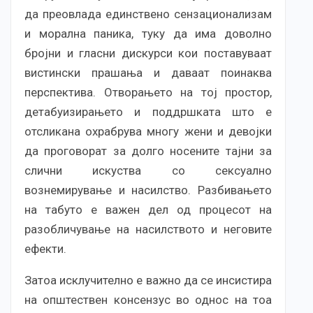
да преовлада единствено сензационализам
и морална паника, туку да има доволно
бројни и гласни дискурси кои поставуваат
вистински прашања и даваат поинаква
перспектива. Отворањето на тој простор,
детабуизирањето и поддршката што е
отсликана охрабрува многу жени и девојки
да проговорат за долго носените тајни за
слични искуства со сексуално
вознемирување и насилство. Разбивањето
на табуто е важен дел од процесот на
разобличување на насилството и неговите
ефекти.
Затоа исклучително е важно да се инсистира
на општествен консензус во однос на тоа