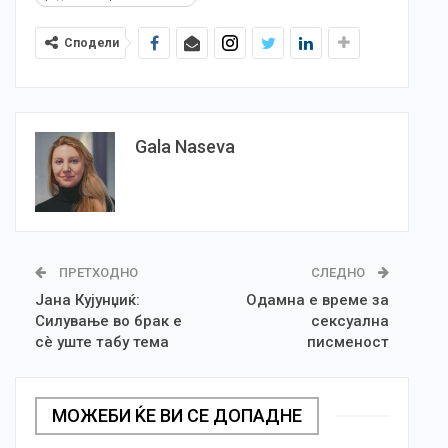
Сподели
Gala Naseva
ПРЕТХОДНО
СЛЕДНО
Јана Кујунџиќ:
Одамна е време за
Силување во брак е
сексуална
сè уште табу тема
писменост
МОЖЕБИ ЌЕ ВИ СЕ ДОПАДНЕ