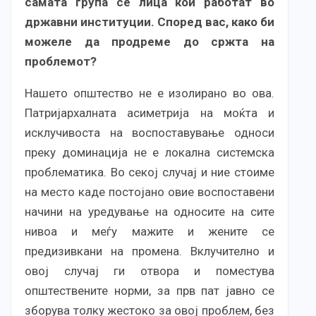
самата група се лица кои работат во
државни институции. Според вас, како би
можеле да продреме до сржта на
проблемот?
Нашето општество не е изолирано во ова.
Патријархалната асиметрија на моќта и
исклучивоста на воспоставување односи
преку доминација не е локална системска
проблематика. Во секој случај и ние стоиме
на место каде постојано овие воспоставени
начини на уредување на односите на сите
нивоа и меѓу мажите и жените се
предизивкани на промена. Вклучително и
овој случај ги отвора и поместува
општествените норми, за прв пат јавно се
зборува толку жестоко за овој проблем, без