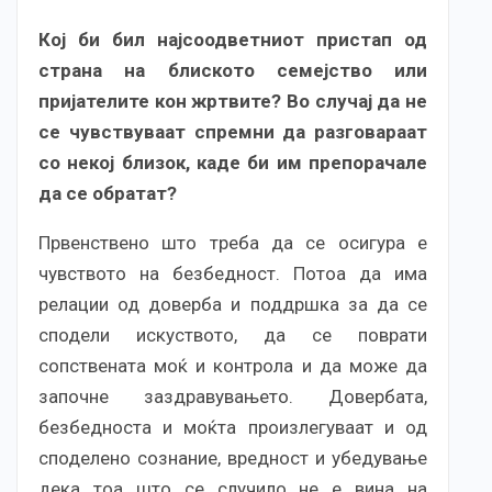
Кој би бил најсоодветниот пристап од
страна на блиското семејство или
пријателите кон жртвите? Во случај да не
се чувствуваат спремни да разговараат
со некој близок, каде би им препорачале
да се обратат?
Првенствено што треба да се осигура е
чувството на безбедност. Потоа да има
релации од доверба и поддршка за да се
сподели искуството, да се поврати
сопствената моќ и контрола и да може да
започне заздравувањето. Довербата,
безбедноста и моќта произлегуваат и од
споделено сознание, вредност и убедување
дека тоа што се случило не е вина на