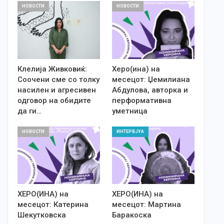
НОВОСТИ
НОВОСТИ
Клелија Живковиќ:
Херо(ина) на
Соочени сме со толку
месецот: Џемилиана
насилен и агресивен
Абдулова, авторка и
одговор на обидите
перформативна
да ги…
уметница
НОВОСТИ
ИНТЕРВЈУА
ХЕРО(ИНА) на
ХЕРО(ИНА) на
месецот: Катерина
месецот: Мартина
Шекутковска
Баракоска