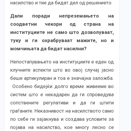
насилство и тие да бидат дел од решението.
Дали поради непреземањето на
соодветни чекори од страна на
институциите не само што дозволуваат,
туку и ги охрабруваат мажите, но и
момчињата да бидат насилни?
Непостапувањето на институциите е еден од
клучните аспекти што во овој случај јасно
беше артикулиран и тоа е значајна заложба.
Особено бидејќи долго време живееме во
систем што е некадарен да ги спроведува
сопствените регулативи и да ги штити
граѓаните. Неказнивост на насилството само
по себе ги зајакнува и создава условите за
појава на насилство, кое многу лесно се