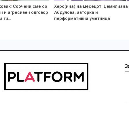
ковиќ: Соочени сме со
Херо(ина) на месецот: Џемилиана
н и агресивен одговор
Абдулова, авторка и
а ги…
перформативна уметница
З