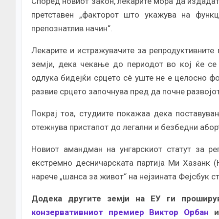
Според новиот закон, лекарите мора да издадат 
претставен „факторот што укажува на функц
препознатлив начин“.
Лекарите и истражувачите за репродуктивните 
земји, дека чекање до периодот во кој ќе се
одлука бидејќи срцето сè уште не е целосно ф
развие срцето започнува пред да почне развојот
Покрај тоа, студиите покажаа дека поставува
отежнува пристапот до легални и безбедни абор
Новиот амандман на унгарскиот статут за ре
екстремно десничарската партија Ми Хазанк (
нарече „шанса за живот“ на нејзината Фејсбук с
Додека другите земји на ЕУ ги проширув
конзервативниот премиер Виктор Орбан
и 