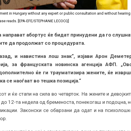
ment in Hungary without any expert or public consultation and without hearing
ease reads. [EPA-EFE/STEPHANIE LECOCQ]
да направат абортус ќе бидат принудени да го слушна
ите да продолжат со процедурата.
зад, и навистина лош знак“, изјави Арон Деметер
ја, за француската новинска агенција АФП. „Ово
дополнително ќе ги трауматизира жените, ќе изврш
а се наоѓаат во тешка позиција.“
 и ќе стапи на сила во четврток. На жените и девојкит
 до 12-та недела од бременоста, понекогаш и подоцна, н
ликации. Законски се обврзани да одат и на психолошк
ор.