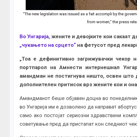
“The new legislation was issued as a fait accompli by the govern
from women,” the press rel
Во Унгарија
, жените и девојките кои сакаат 
„чукањето на срцето“
на фетусот пред лекар
„Тоа е дефинитивно загрижувачки чекор на
портпарол на Амнести интернешнал Унгари
амандман не постигнува ништо, освен што 
дополнителен притисок врз жените кои и онак
Амандманот беше објавен доцна во понеделникот
во Унгарија им е дозволено да направат абортус
само ако постојат сериозни здравствени комп
советување пред да пристапат кон следниот чек