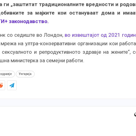
да ги „заштитат традиционалните вредности и родов
добивките за мајките кои остануваат дома и имаа
И+ законодавство.
енк со седиште во Лондон,
во извештајот од 2021 годин
 мрежа на ултра-конзервативни организации кои работа
 сексуалното и репродуктивното здравје на жените“, с
шна министерка за семејни работи.
 здравје
Унгарија