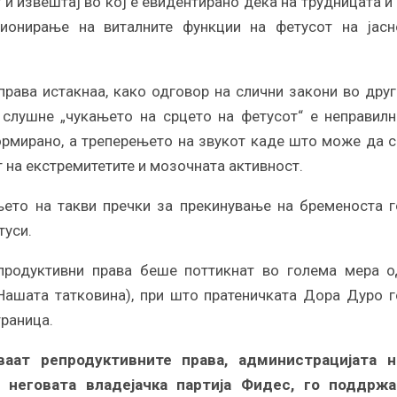
и извештај во кој е евидентирано дека на трудницата и 
ионирање на виталните функции на фетусот на јасн
права истакнаа, како одговор на слични закони во друг
 слушне „чукањето на срцето на фетусот“ е неправилн
ормирано, а треперењето на звукот каде што може да с
 на екстремитетите и мозочната активност.
њето на такви пречки за прекинување на бременоста г
туси.
продуктивни права беше поттикнат во голема мера о
Нашата татковина), при што пратеничката Дора Дуро г
траница.
аат репродуктивните права, администрацијата н
неговата владејачка партија Фидес, го поддржа