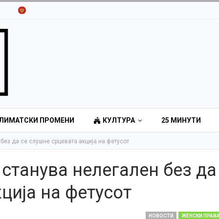
ЛИМАТСКИ ПРОМЕНИ
КУЛТУРА
25 МИНУТИ
 без да се слушне срцевата акција на фетусот
 станува нелегален без да
ција на фетусот
НОВОСТИ
ЖЕНСКИ ПРАВ