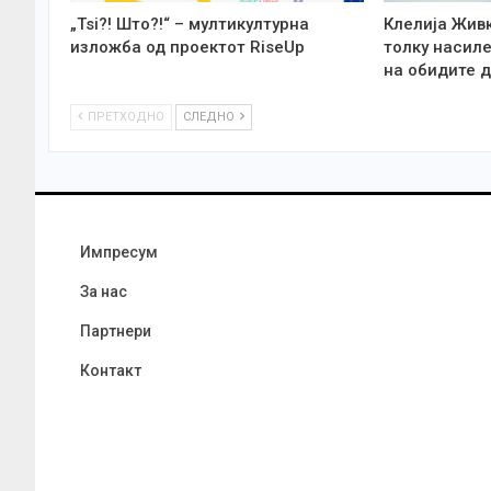
„Tsi?! Што?!“ – мултикултурна
Клелија Жив
изложба од проектот RiseUp
толку насиле
на обидите д
ПРЕТХОДНО
СЛЕДНО
Импресум
За нас
Партнери
Контакт