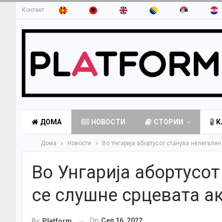
Контакт
ДОМА
НОВОСТИ
СТОРИИ
К
Дома
Новости
Во Унгарија абортусот станува нелегален
Во Унгарија абортусот
се слушне срцевата ак
On
Сеп 16, 2022
By
Platform