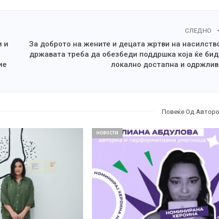
СЛЕДНО
и и
За доброто на жените и децата жртви на насилств
државата треба да обезбеди поддршка која ќе би
ие
локално достапна и одржлив
Повеќе Од Автор
НОВОСТИ