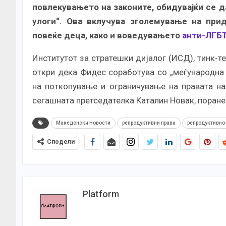
повлекувањето на законите, обидувајќи се 
улоги“. Ова вклучува зголемување на при
повеќе деца, како и воведувањето
анти-ЛГБТ
Институтот за стратешки дијалог (ИСД), тинк-т
откри дека Фидес соработува со „меѓународна
на поткопување и ограничување на правата на
сегашната претседателка Каталин Новак, поране
Македонски Новости
репродуктивни права
репродуктивно
Сподели
Platform