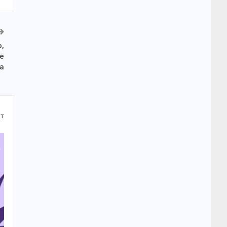
о,
де
а
от