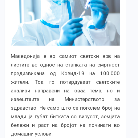
Македонија е во самиот светски врв на
листите во однос на стапката на смртност
предизвикана од Ковид-19 на 100.000
жители. Тоа го потврдуваат светските
анализи направени на оваа тема, но и
извештаите на Министерството за
здравство. Не само што се поголем број на
млади ја губат битката со вирусот, земјата
бележи и раст на бројот на починати во
домашни услови.