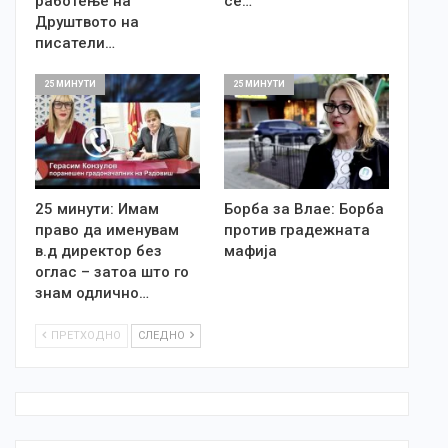
работење на
се…
Друштвото на
писатели…
25 МИНУТИ
25 МИНУТИ
25 минути: Имам
Борба за Влае: Борба
право да именувам
против градежната
в.д директор без
мафија
оглас – затоа што го
знам одлично…
ПРЕТХОДНО
СЛЕДНО