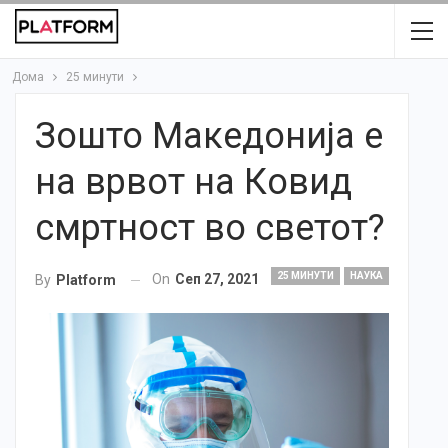
Дома
25 минути
Зошто Македонија е
на врвот на Ковид
смртност во светот?
25 МИНУТИ
НАУКА
On
Сеп 27, 2021
By
Platform