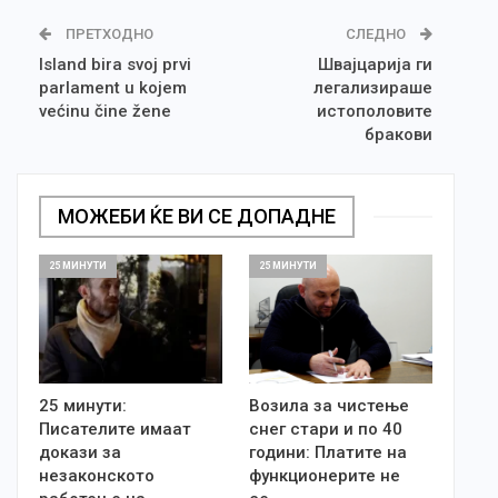
ПРЕТХОДНО
СЛЕДНО
Island bira svoj prvi
Швајцарија ги
parlament u kojem
легализираше
većinu čine žene
истополовите
бракови
МОЖЕБИ ЌЕ ВИ СЕ ДОПАДНЕ
25 МИНУТИ
25 МИНУТИ
25 минути:
Возила за чистење
Писателите имаат
снег стари и по 40
докази за
години: Платите на
незаконското
функционерите не