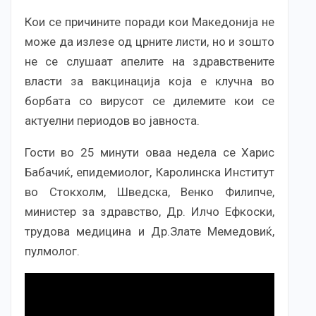
Кои се причините поради кои Македонија не
може да излезе од црните листи, но и зошто
не се слушаат апелите на здравствените
власти за вакцинација која е клучна во
борбата со вирусот се дилемите кои се
актуелни периодов во јавноста.
Гости во 25 минути оваа недела се Харис
Бабачиќ, епидемиолог, Каролинска Институт
во Стокхолм, Шведска, Венко Филипче,
министер за здравство, Др. Илчо Ефкоски,
трудова медицина и Др.Злате Мемедовиќ,
пулмолог.