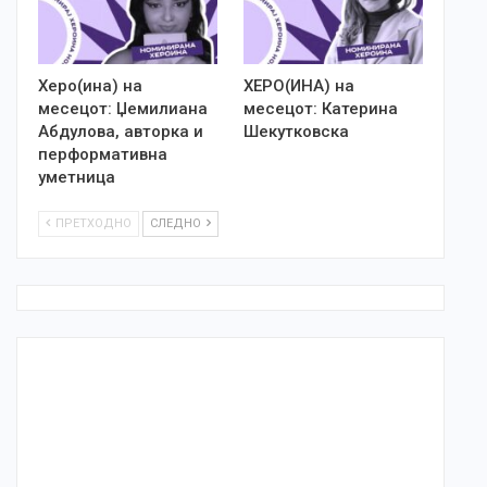
Херо(ина) на
ХЕРО(ИНА) на
месецот: Џемилиана
месецот: Катерина
Абдулова, авторка и
Шекутковска
перформативна
уметница
ПРЕТХОДНО
СЛЕДНО