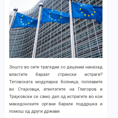
Зошто во сите трагедии со децении наназад
властите бараат странски истраги?
Тетовската модуларна болница, поплавите
во Стајковци, атентатите на Глигоров и
Трајковски се само дел од истрагите во кои
македонските органи барале поддршка и
помош од други држави.