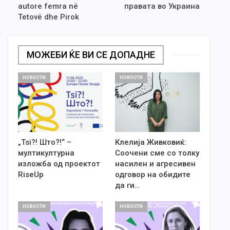
autore femra në
правата во Украина
Tetovë dhe Pirok
МОЖЕБИ ЌЕ ВИ СЕ ДОПАДНЕ
НОВОСТИ
НОВОСТИ
„Tsi?! Што?!“ –
Клелија Живковиќ:
мултикултурна
Соочени сме со толку
изложба од проектот
насилен и агресивен
RiseUp
одговор на обидите
да ги…
НОВОСТИ
НОВОСТИ