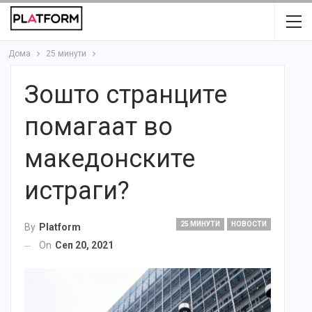
Дома
25 минути
Зошто странците
помагаат во
македонските
истраги?
25 МИНУТИ
НОВОСТИ
By
Platform
On
Сеп 20, 2021