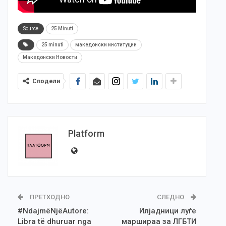
Source
25 Minuti
25 minuti
македонски институции
Македонски Новости
Сподели
Platform
ПРЕТХОДНО
СЛЕДНО
#NdajmëNjëAutore:
Илјадници луѓе
Libra të dhuruar nga
маршираа за ЛГБТИ