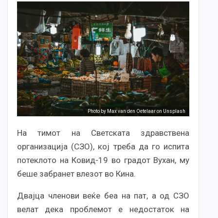
Photo by Max van den Oetelaar on Unsplash
На тимот на Светската здравствена
организација (СЗО), кој треба да го испита
потеклото на Ковид-19 во градот Вухан, му
беше забранет влезот во Кина.
Двајца членови веќе беа на пат, а од СЗО
велат дека проблемот е недостаток на