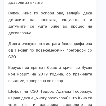
дозволи за визите.
Сепак, Кина го оспори ова, велејќи дека
деталите за посетата, вклучително и
датумите, се уште биле во процес на
договарање.
Долго очекуваната истрага беше прифатена
од Пекинг по повеќемесечни преговори со
СЗО.
Вирусот за прв пат беше откриен во Вухан
кон крајот на 2019 година, со првичната
епидемија поврзана со пазар.
Шефот на СЗО Тедрос Аданом Гебреизус
изјави дека е „многу разочаран“ што Кина сè
уште не ги завршила дозволите за