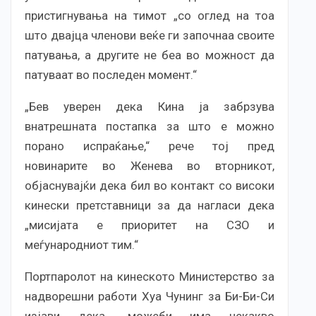
пристигнувања на тимот „со оглед на тоа
што двајца членови веќе ги започнаа своите
патувања, а другите не беа во можност да
патуваат во последен момент.“
„Бев уверен дека Кина ја забрзува
внатрешната постапка за што е можно
порано испраќање,“ рече тој пред
новинарите во Женева во вторникот,
објаснувајќи дека бил во контакт со високи
кинески претставници за да нагласи дека
„мисијата е приоритет на СЗО и
меѓународниот тим.“
Портпаролот на кинеското Министерство за
надворешни работи Хуа Чунинг за Би-Би-Си