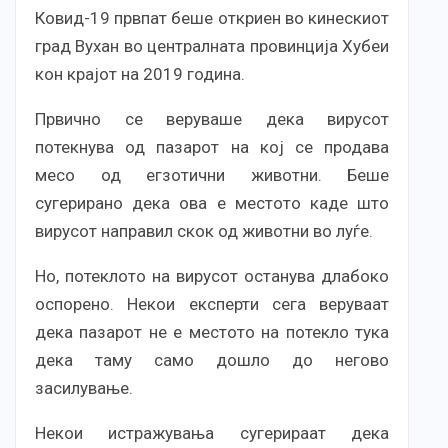
Ковид-19 првпат беше откриен во кинескиот
град Вухан во централната провинција Хубеи
кон крајот на 2019 година.
Првично се веруваше дека вирусот
потекнува од пазарот на кој се продава
месо од егзотични животни. Беше
сугерирано дека ова е местото каде што
вирусот направил скок од животни во луѓе.
Но, потеклото на вирусот останува длабоко
оспорено. Некои експерти сега веруваат
дека пазарот не е местото на потекло тука
дека таму само дошло до негово
засилување.
Некои истражувања сугерираат дека