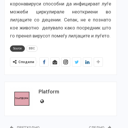
коронавируси способни да инфицираат луѓе
можеби циркулирале неоткриени во
лилјаците со децении. Сепак, не е познато
кое животно делувало како посредник што
го пренел вирусот помеѓу лилјаците и луѓето.
Source
BBC
Сподели
Platform
ПРЕТХОДНО
СЛЕДНО