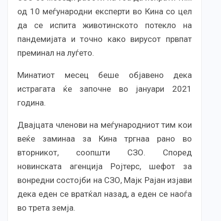
од 10 меѓународни експерти во Кина со цел
да се испита животинското потекло на
пандемијата и точно како вирусот првпат
преминал на луѓето.
Минатиот месец беше објавено дека
истрагата ќе започне во јануари 2021
година.
Двајцата членови на меѓународниот тим кои
веќе заминаа за Кина тргнаа рано во
вторникот, соопшти СЗО. Според
новинската агенција Ројтерс, шефот за
вонредни состојби на СЗО, Мајк Рајан изјави
дека еден се вратќал назад, а еден се наоѓа
во трета земја.