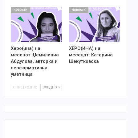
НОВОСТИ
НОВОСТИ
Херо(ина) на
ХЕРО(ИНА) на
месецот: Џемилиана
месецот: Катерина
Абдулова, авторка и
Шекутковска
перформативна
уметница
ПРЕТХОДНО
СЛЕДНО