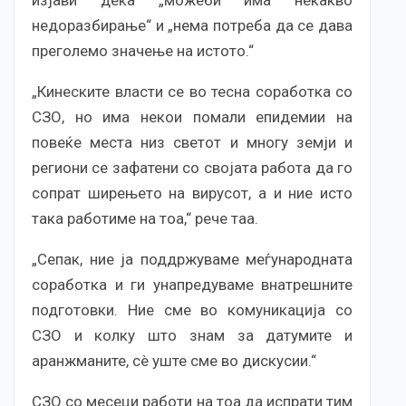
изјави дека „можеби има некакво
недоразбирање“ и „нема потреба да се дава
преголемо значење на истото.“
„Кинеските власти се во тесна соработка со
СЗО, но има некои помали епидемии на
повеќе места низ светот и многу земји и
региони се зафатени со својата работа да го
сопрат ширењето на вирусот, а и ние исто
така работиме на тоа,“ рече таа.
„Сепак, ние ја поддржуваме меѓународната
соработка и ги унапредуваме внатрешните
подготовки. Ние сме во комуникација со
СЗО и колку што знам за датумите и
аранжманите, сè уште сме во дискусии.“
СЗО со месеци работи на тоа да испрати тим