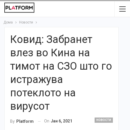
Дома
Новости
Ковид: Забранет
влез во Кина на
тимот на СЗО што го
истражува
потеклото на
вирусот
НОВОСТИ
On
Јан 6, 2021
By
Platform