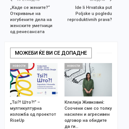
„Каде се жените?“
Ide li Hrvatska put
Откривање на
Poljske u pogledu
изгубените дела на
reproduktivnih prava?
женските уметници
од ренесансата
МОЖЕБИ ЌЕ ВИ СЕ ДОПАДНЕ
НОВОСТИ
НОВОСТИ
„Tsi?! Што?!“ –
Клелија Живковиќ:
мултикултурна
Соочени сме со толку
изложба од проектот
насилен и агресивен
RiseUp
одговор на обидите
да ги…