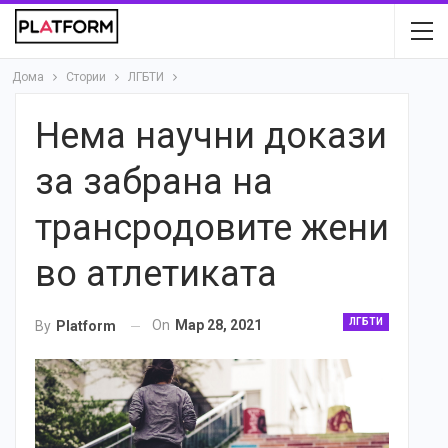
Дома
Стории
ЛГБТИ
Нема научни докази
за забрана на
трансродовите жени
во атлетиката
ЛГБТИ
On
Мар 28, 2021
By
Platform