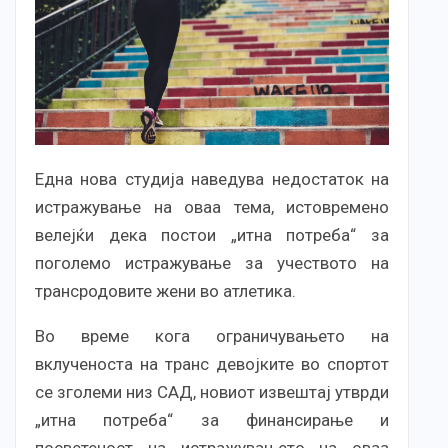
Една нова студија наведува недостаток на
истражување на оваа тема, истовремено
велејќи дека постои „итна потреба“ за
поголемо истражување за учеството на
трансродовите жени во атлетика.
Во време кога ограничувањето на
вклученоста на транс девојките во спортот
се зголеми низ САД, новиот извештај утврди
„итна потреба“ за финансирање и
посветеност на истражувањето на оваа