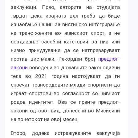
заклучоци. Прво, авторите на студијата
тврдат дека крајната цел треба да биде
изнаоѓање начин за вистинско интегрирање
на транс-жените во женскиот спорт, а не
создавање засебни категории за нив или
нивно принудување да се натпреваруваат
против цис-мажи. Рекорден број
предлог-
закони
воведени во државните законодавни
тела во 2021 година настојуваат да ги
спречат трансродовите млади спортисти да
играат спортови во согласност со нивниот
родов идентитет. Ова се првите предлог-
закони од овој вид, донесени во Мисисипи
на почетокот на овој месец.
Второ, додека истражувачите заклучија