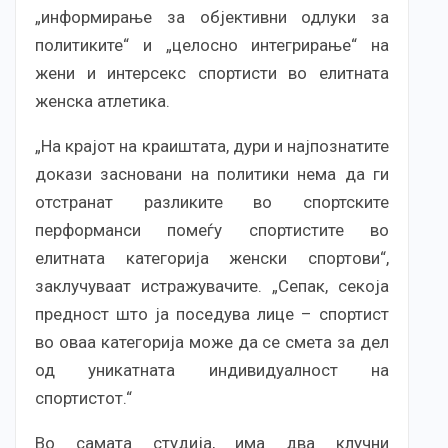
„информирање за објективни одлуки за
политиките“ и „целосно интегрирање“ на
жени и интерсекс спортисти во елитната
женска атлетика.
„На крајот на краиштата, дури и најпознатите
докази засновани на политики нема да ги
отстранат разликите во спортските
перформанси помеѓу спортистите во
елитната категорија женски спортови“,
заклучуваат истражувачите. „Сепак, секоја
предност што ја поседува лице – спортист
во оваа категорија може да се смета за дел
од уникатната индивидуалност на
спортистот.“
Во самата студија, има два клучни