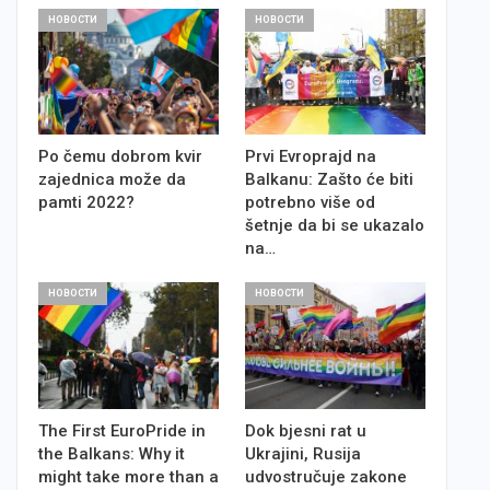
НОВОСТИ
НОВОСТИ
Po čemu dobrom kvir
Prvi Evroprajd na
zajednica može da
Balkanu: Zašto će biti
pamti 2022?
potrebno više od
šetnje da bi se ukazalo
na…
НОВОСТИ
НОВОСТИ
The First EuroPride in
Dok bjesni rat u
the Balkans: Why it
Ukrajini, Rusija
might take more than a
udvostručuje zakone