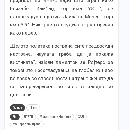
предност во ВНБА, каде што играч како
Елизабет Камбаџ, кој има 6’8 ”, се
натпреварува против Лаилани Мичел, која
има 5’5”. Никој не го осудува тој натпревар
како нефер.
„Целата политика настрана, сите предрасуди
настрана, науката треба да ја покаже
вистината“, изјави Хамилтон за Ројтерс за
тековните несогласувања на глобално ниво
во врска со способноста на транс жените да
се натпреваруваат во спортот заедно со
цис-жени.
Source
Them
ЛГБТИ
Македонски Новости
САД
трансродови права