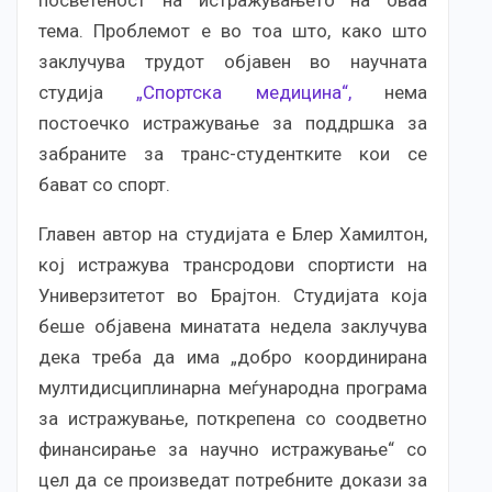
тема. Проблемот е во тоа што, како што
заклучува трудот објавен во научната
студија
„Спортска медицина“,
нема
постоечко истражување за поддршка за
забраните за транс-студентките кои се
бават со спорт.
Главен автор на студијата е Блер Хамилтон,
кој истражува трансродови спортисти на
Универзитетот во Брајтон. Студијата која
беше објавена минатата недела заклучува
дека треба да има „добро координирана
мултидисциплинарна меѓународна програма
за истражување, поткрепена со соодветно
финансирање за научно истражување“ со
цел да се произведат потребните докази за