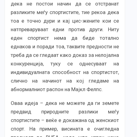
дека не постои начин да се отстранат
разликите меѓу спортистите, тие рекоа дека
тоа е точно дури и кај цис-жените кои се
натпреваруваат едни против други. Ниту
еден спортист нема да биде тотално
еднаков и поради тоа, таквите предности не
треба да се гледаат како доказ за нелојална
конкуренција, туку се однесуваат на
индивидуалната способност на спортистот,
слично на начинот на кој гледаме на
абнормалниот распон на Мајкл Фелпс.
Оваа идеја – дека не можете да ги земете
предвид природните разлики меѓу
спортистите – веќе е докажана од женскиот
спорт. На пример, висината е очигледна