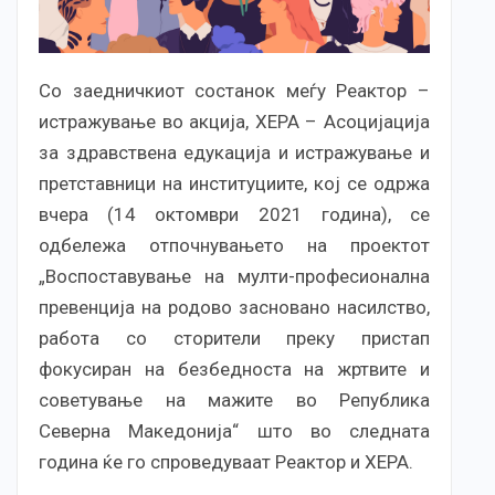
Со заедничкиот состанок меѓу Реактор –
истражување во акција, ХЕРА – Aсоцијација
за здравствена едукација и истражување и
претставници на институциите, кој се одржа
вчера (14 октомври 2021 година), се
одбележа отпочнувањето на проектот
„Воспоставување на мулти-професионална
превенција на родово засновано насилство,
работа со сторители преку пристап
фокусиран на безбедноста на жртвите и
советување на мажите во Република
Северна Македонија“ што во следната
година ќе го спроведуваат Реактор и ХЕРА.