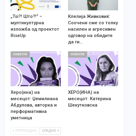
„Tsi?! Што?!“ –
Клелија Живковиќ:
мултикултурна
Соочени сме со толку
изложба од проектот
насилен и агресивен
RiseUp
одговор на обидите
да ги…
НОВОСТИ
НОВОСТИ
Херо(ина) на
ХЕРО(ИНА) на
месецот: Џемилиана
месецот: Катерина
Абдулова, авторка и
Шекутковска
перформативна
уметница
ПРЕТХОДНО
СЛЕДНО