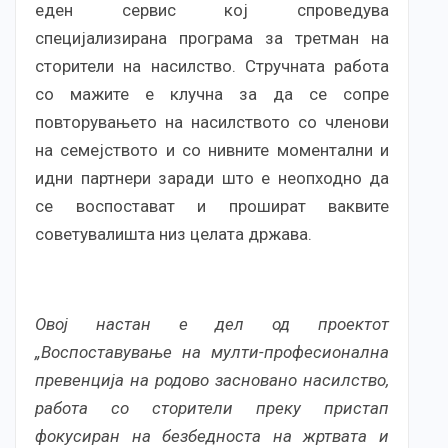
еден сервис кој спроведува
специјализирана програма за третман на
сторители на насилство. Стручната работа
со мажите е клучна за да се сопре
повторувањето на насилството со членови
на семејството и со нивните моментални и
идни партнери заради што е неопходно да
се воспостават и прошират ваквите
советувалишта низ целата држава.
Овој настан е дел од проектот
„Воспоставување на мулти-професионална
превенција на родово засновано насилство,
работа со сторители преку пристап
фокусиран на безбедноста на жртвата и