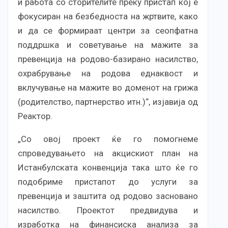
и работа со сторителите преку пристап кој е
фокусиран на безбедноста на жртвите, како
и да се формираат центри за сеопфатна
поддршка и советување на мажите за
превенција на родово-базирано насилство,
охрабрување на родова еднаквост и
вклучување на мажите во доменот на грижа
(родителство, партнерство итн.)“, изјавија од
Реактор.
„Со овој проект ќе го помогнеме
спроведувањето на акцискиот план на
Истанбулската конвенција така што ќе го
подобриме пристапот до услуги за
превенција и заштита од родово засновано
насилство. Проектот предвидува и
изработка на финансиска анализа за