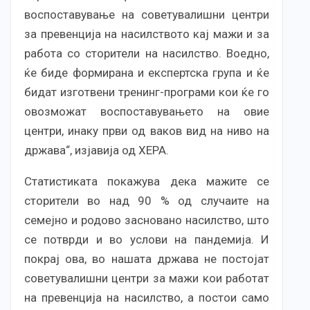
воспоставување на советувалишни центри
за превенција на насилството кај мажи и за
работа со сторители на насилство. Воедно,
ќе биде формирана и експертска група и ќе
бидат изготвени тренинг-програми кои ќе го
овозможат воспоставувањето на овие
центри, инаку први од ваков вид на ниво на
држава“, изјавија од ХЕРА.
Статистиката покажува дека мажите се
сторители во над 90 % од случаите на
семејно и родово засновано насилство, што
се потврди и во услови на пандемија. И
покрај ова, во нашата држава не постојат
советувалишни центри за мажи кои работат
на превенција на насилство, a постои само