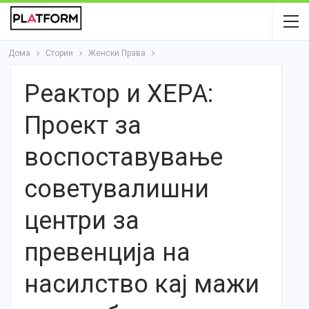
Дома
Стории
Женски Права
Реактор и ХЕРА:
Проект за
воспоставување
советувалишни
центри за
превенција на
насилство кај мажи