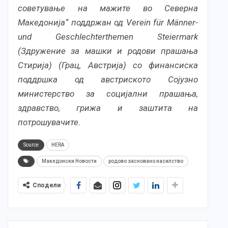
советување на мажите во Северна
Македонија“ поддржан од Verein für Männer-
und Geschlechterthemen Steiermark
(Здружение за машки и родови прашања
Стирија) (Грац, Австрија) со финансиска
поддршка од aвстриското Сојузно
министерство за социјални прашања,
здравство, грижа и заштита на
потрошувачите.
Source
HERA
Македонски Новости
родово засновано насилство
Сподели