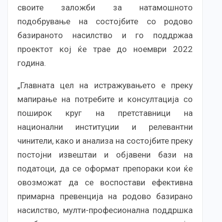
своите заложби за натамошното
подобрување на состојбите со родово
базираното насилство и го поддржаа
проектот кој ќе трае до ноември 2022
година.
„Главната цел на истражувањето е преку
мапирање на потребите и консултација со
поширок круг на претставници на
национални институции и релевантни
чинители, како и анализа на состојбите преку
постојни извештаи и објавени бази на
податоци, да се оформат препораки кои ќе
овозможат да се воспостави ефективна
примарна превенција на родово базирано
насилство, мулти-професионална поддршка