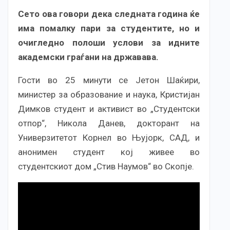
Сето ова говори дека следната година ќе
има помалку пари за студентите, но и
очигледно полоши услови за идните
академски граѓани на државава.
Гости во 25 минути се Јетон Шаќири,
министер за образование и наука, Кристијан
Димков студент и активист во „Студентски
отпор“, Никола Данев, докторант на
Универзитетот Корнел во Њујорк, САД, и
анонимен студент кој живее во
студентскиот дом „Стив Наумов“ во Скопје.