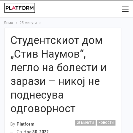
Дома
25 минути
Студентскиот дом
„Стив Наумов“,
легло на болести и
зарази – никој не
поднесува
одговорност
25 МИНУТИ
НОВОСТИ
By
Platform
On
Ное 30, 2022