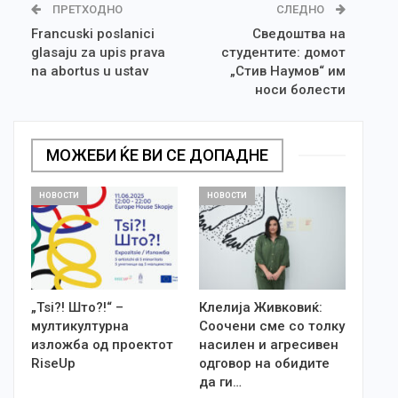
ПРЕТХОДНО
СЛЕДНО
Francuski poslanici
Сведоштва на
glasaju za upis prava
студентите: домот
na abortus u ustav
„Стив Наумов“ им
носи болести
МОЖЕБИ ЌЕ ВИ СЕ ДОПАДНЕ
НОВОСТИ
НОВОСТИ
„Tsi?! Што?!“ –
Клелија Живковиќ:
мултикултурна
Соочени сме со толку
изложба од проектот
насилен и агресивен
RiseUp
одговор на обидите
да ги…