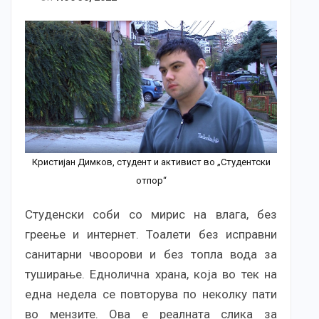
Кристијан Димков, студент и активист во „Студентски
отпор“
Студенски соби со мирис на влага, без
греење и интернет. Тоалети без исправни
санитарни чвоорови и без топла вода за
туширање. Еднолична храна, која во тек на
една недела се повторува по неколку пати
во мензите. Ова е реалната слика за