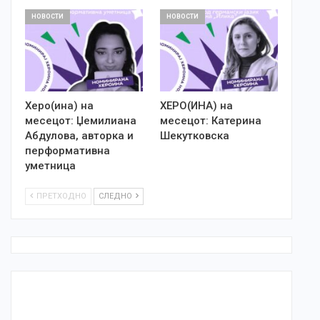
НОВОСТИ
НОВОСТИ
Херо(ина) на
ХЕРО(ИНА) на
месецот: Џемилиана
месецот: Катерина
Абдулова, авторка и
Шекутковска
перформативна
уметница
ПРЕТХОДНО
СЛЕДНО