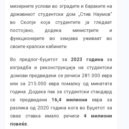
мизерните услови во зградите и бараките на
државниот студентски дом „Стив Наумов“
во Скопје која студентите ја гледаат
постојано, додека министрите и
функционерите во земјава уживаат во
своите кралски кабинети.
Во предлог-буџетот за
2023 година
за
изградба и реконструкција на студентски
домови предвидени се речиси 281.000 евра
или за
215.000 евра помалку од минатата
година. Додека пак за студентски стандард
се предвидени
16,4 милиони
евра за
разлика од 2020 година кога во Буџетот за
оваа ставка имало речиси
4 милиони
повеќе.