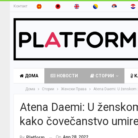
Контакт
ДОМА
НОВОСТИ
СТОРИИ
К
Дома
Стории
Женски Права
Atena Daemi: U ženskom z
Atena Daemi: U ženskom
kako čovečanstvo umir
On
Апр 28, 2022
By
Platform