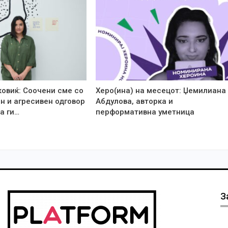
ковиќ: Соочени сме со
Херо(ина) на месецот: Џемилиана
н и агресивен одговор
Абдулова, авторка и
а ги…
перформативна уметница
З