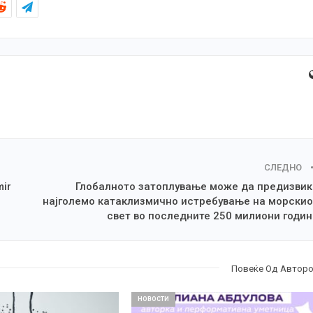
СЛЕДНО
mir
Глобалното затоплување може да предизвик
најголемо катаклизмично истребување на морскио
свет во последните 250 милиони годи
Повеќе Од Автор
НОВОСТИ