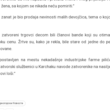
] žena, sa kojom se nikada neću pomiriti.”
 zanat je bio prodaja nevinosti malih devojčica, tema o koj
zatvoreni trgovci decom bili članovi bande koji su otima
oku cenu. Žrtve su, kako je rekla, bile stare od jedne do p
ilovane.
stavljen na mestu nekadašnje industrijske farme pilić
 zatvorski službenici u Karchaku navode zatvorenike na nasilj
ovi loši.”
рногорски Новости