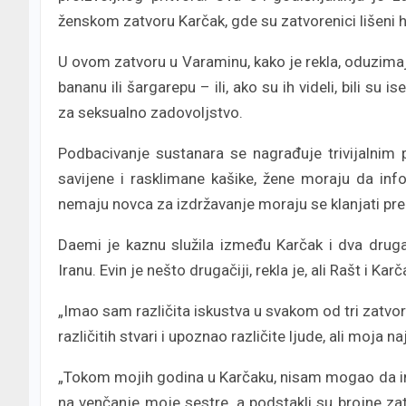
ženskom zatvoru Karčak, gde su zatvorenici lišeni 
U ovom zatvoru u Varaminu, kako je rekla, oduzimaju
bananu ili šargarepu – ili, ako su ih videli, bili su i
za seksualno zadovoljstvo.
Podbacivanje sustanara se nagrađuje trivijalnim 
savijene i rasklimane kašike, žene moraju da in
nemaju novca za izdržavanje moraju se klanjati pre
Daemi je kaznu služila između Karčak i dva drug
Iranu. Evin je nešto drugačiji, rekla je, ali Rašt i
„Imao sam različita iskustva u svakom od tri zatvo
različitih stvari i upoznao različite ljude, ali moja 
„Tokom mojih godina u Karčaku, nisam mogao da im
na venčanje moje sestre, a podstakli su brojne za