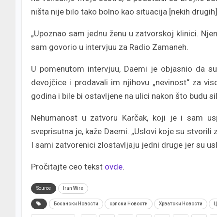
ništa nije bilo tako bolno kao situacija [nekih drugih
„Upoznao sam jednu ženu u zatvorskoj klinici. Njen
sam govorio u intervjuu za Radio Zamaneh.
U pomenutom intervjuu, Daemi je objasnio da su 
devojčice i prodavali im njihovu „nevinost“ za vis
godina i bile bi ostavljene na ulici nakon što budu s
Nehumanost u zatvoru Karčak, koji je i sam uspo
sveprisutna je, kaže Daemi. „Uslovi koje su stvorili
I sami zatvorenici zlostavljaju jedni druge jer su usl
Pročitajte ceo tekst
ovde
.
Source
Iran Wire
Босански Новости
српски Новости
Хрватски Новости
Ц