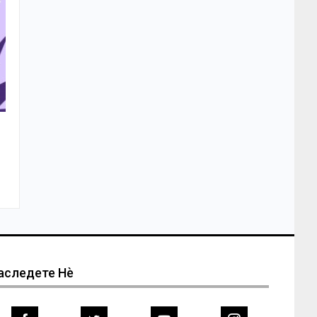
аследете Нѐ