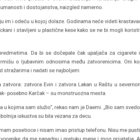
humanosti i dostojanstva, naizgled namerno.
 im i odeću u kojoj dolaze. Godinama neće videti krastava
seckani i stavljeni u plastične kese kako se ne bi mogli koristi
predmetima. Da bi se dočepale čak upaljača za cigarete i
formišu o ljubavnim odnosima među zatvorenicima. Oni ko
d stražarima i nadati se najboljem.
a zatvora: zatvora Evin i zatvora Lakan u Raštu u severn
 Karčak- posebno Karčak – su monstruozna mesta.
ra u kojima sam služio“, rekao nam je Daemi. „Bio sam sved
najbolnija iskustva su bila vezana za decu.
am posetioce i nisam imao pristup telefonu. Nisu me pusti
tvorenike da me napadnu i pretuku mene i mog prijatelja. A