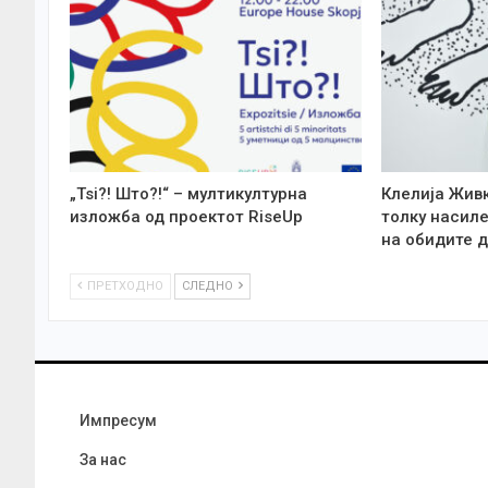
„Tsi?! Што?!“ – мултикултурна
Клелија Жив
изложба од проектот RiseUp
толку насиле
на обидите д
ПРЕТХОДНО
СЛЕДНО
Импресум
За нас