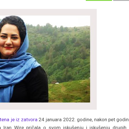
tena je iz zatvora
24 januara 2022. godine, nakon pet godi
za Iran Wire pričala o svom iskušenju i iskušenju drugih