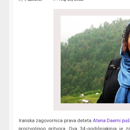
Iranska zagovornica prava deteta
Atena Daemi
puš
proizvoljnog pritvora. Ova 34-godišnjakinja je 