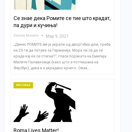
Се знае дека Ромите се тие што крадат,
па дури и кучиња!
Dehran Muratov
Мар 9, 2021
„Денес РОМИТЕ ми ја украле од двор! Има дом, треба
на 25-ти да патува за Германија. Мора ли се да се
краде кај ќе се стигне?“, гласи пораката на Емилија
Малите Палавковци (како што е потпишана на
Фејсбук), дека и е украдено кучето. Оваа…
МИСЛЕЊЕ
Roma Lives Matter!