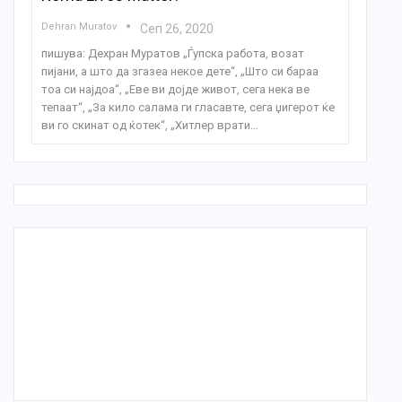
Dehran Muratov
Сеп 26, 2020
пишува: Дехран Муратов „Ѓупска работа, возат
пијани, а што да згазеа некое дете“, „Што си бараа
тоа си најдоа“, „Еве ви дојде живот, сега нека ве
тепаат“, „За кило салама ги гласавте, сега џигерот ќе
ви го скинат од ќотек“, „Хитлер врати…