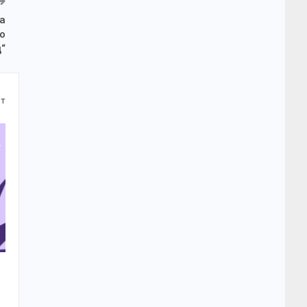
за
Ро
д“
от