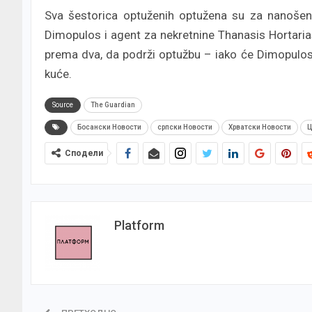
Sva šestorica optuženih optužena su za nanošenj
Dimopulos i agent za nekretnine Thanasis Hortarias
prema dva, da podrži optužbu – iako će Dimopulos
kuće.
Source
The Guardian
Босански Новости
српски Новости
Хрватски Новости
Ц
Сподели
Platform