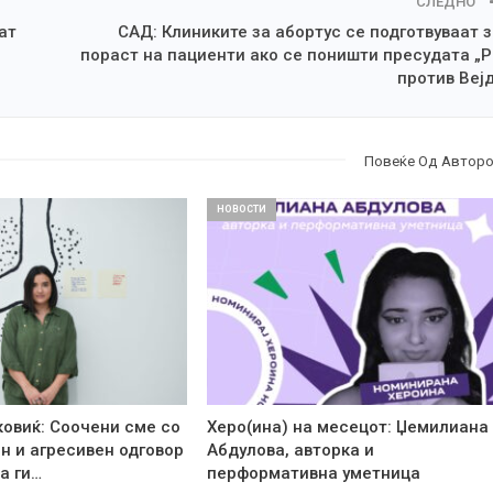
СЛЕДНО
ат
САД: Клиниките за абортус се подготвуваат 
пораст на пациенти ако се поништи пресудата „
против Веј
Повеќе Од Автор
НОВОСТИ
ковиќ: Соочени сме со
Херо(ина) на месецот: Џемилиана
н и агресивен одговор
Абдулова, авторка и
а ги…
перформативна уметница