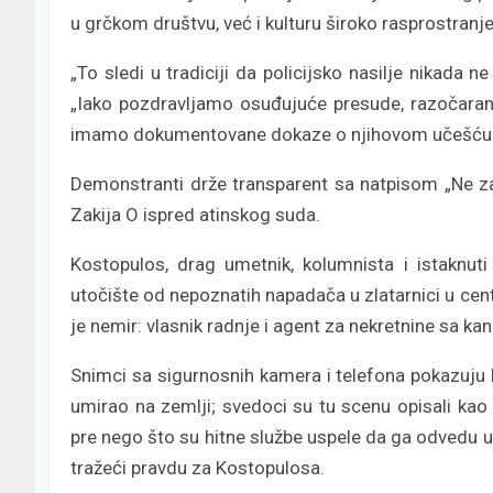
u grčkom društvu, već i kulturu široko rasprostran
„To sledi u tradiciji da policijsko nasilje nikada 
„Iako pozdravljamo osuđujuće presude, razočaran
imamo dokumentovane dokaze o njihovom učešću 
Demonstranti drže transparent sa natpisom „Ne zat
Zakija O ispred atinskog suda.
Kostopulos, drag umetnik, kolumnista i istaknut
utočište od nepoznatih napadača u zlatarnici u cent
je nemir: vlasnik radnje i agent za nekretnine sa kan
Snimci sa sigurnosnih kamera i telefona pokazuju 
umirao na zemlji; svedoci su tu scenu opisali kao
pre nego što su hitne službe uspele da ga odvedu u b
tražeći pravdu za Kostopulosa.