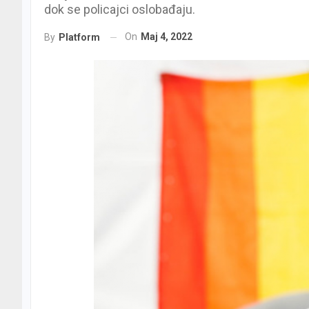
dok se policajci oslobađaju.
On
Мај 4, 2022
By
Platform