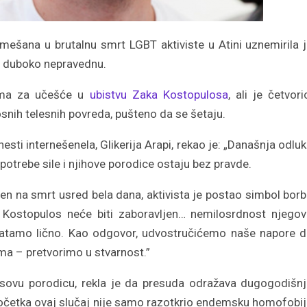
mešana u brutalnu smrt LGBT aktiviste u Atini uznemirila 
ao duboko nepravednu.
ma za učešće u
ubistvu Zaka ​​Kostopulosa
, ali je četvori
nih telesnih povreda, pušteno da se šetaju.
sti internešenela, Glikerija Arapi, rekao je: „Današnja odlu
potrebe sile i njihove porodice ostaju bez pravde.
en na smrt usred bela dana, aktivista je postao simbol bor
k Kostopulos neće biti zaboravljen… nemilosrdnost njego
atamo lično. Kao odgovor, udvostručićemo naše napore 
zma – pretvorimo u stvarnost.”
sovu porodicu, rekla je da presuda odražava dugogodišn
 početka ovaj slučaj nije samo razotkrio endemsku homofobi