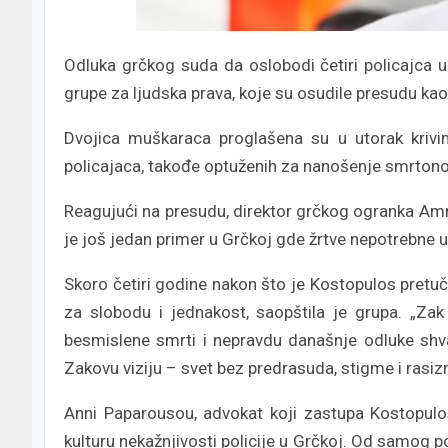
Odluka grčkog suda da oslobodi četiri policajca u
grupe za ljudska prava, koje su osudile presudu k
Dvojica muškaraca proglašena su u utorak krivi
policajaca, takođe optuženih za nanošenje smrtonos
Reagujući na presudu, direktor grčkog ogranka Amne
je još jedan primer u Grčkoj gde žrtve nepotrebne u
Skoro četiri godine nakon što je Kostopulos pretuč
za slobodu i jednakost, saopštila je grupa. „Za
besmislene smrti i nepravdu današnje odluke shv
Zakovu viziju – svet bez predrasuda, stigme i rasi
Anni Paparousou, advokat koji zastupa Kostopulo
kulturu nekažnjivosti policije u Grčkoj. Od samog