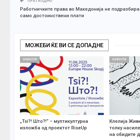
ПРЕТХОДНО
Работничките права во Македонија не подразбира
само достоинствени плати
МОЖЕБИ ЌЕ ВИ СЕ ДОПАДНЕ
НОВОСТИ
НОВОСТИ
„Tsi?! Што?!“ – мултикултурна
Клелија Жив
изложба од проектот RiseUp
толку насиле
на обидите д