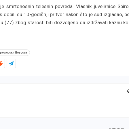
e smrtonosnih telesnih povreda. Vlasnik juvelirnice Spir
 dobili su 10-godišnji pritvor nakon što je sud izglasao, p
u (77) zbog starosti biti dozvoljeno da izdržavati kaznu k
рногорски Новости