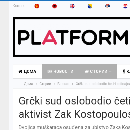
Контакт
ДОМА
НОВОСТИ
СТОРИИ
К
Дома
Стории
Балкан
Grčki sud oslobodio četiri polica
Grčki sud oslobodio čet
aktivist Zak Kostopoulo
Dvojica muškaraca osuđena za ubistvo Zaka ​​Kos