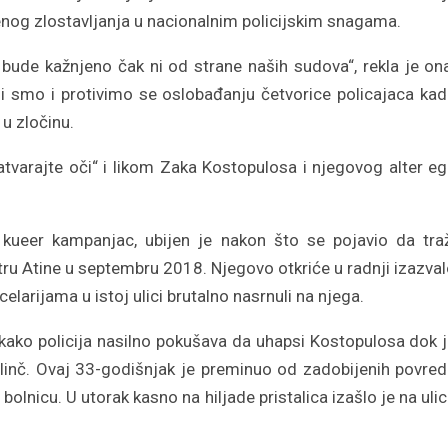
jenog zlostavljanja u nacionalnim policijskim snagama.
ne bude kažnjeno čak ni od strane naših sudova“, rekla je on
i smo i protivimo se oslobađanju četvorice policajaca ka
u zločinu.
varajte oči“ i likom Zaka ​​Kostopulosa i njegovog alter e
i kueer kampanjac, ubijen je nakon što se pojavio da tra
ru Atine u septembru 2018. Njegovo otkriće u radnji izazva
celarijama u istoj ulici brutalno nasrnuli na njega.
kako policija nasilno pokušava da uhapsi Kostopulosa dok 
 linč. Ovaj 33-godišnjak je preminuo od zadobijenih povre
olnicu. U utorak kasno na hiljade pristalica izašlo je na uli