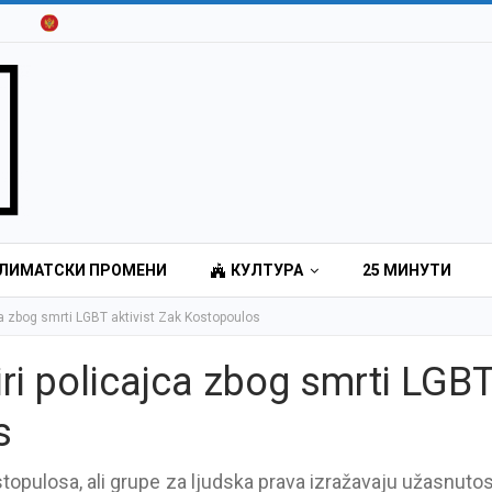
ЛИМАТСКИ ПРОМЕНИ
КУЛТУРА
25 МИНУТИ
jca zbog smrti LGBT aktivist Zak Kostopoulos
iri policajca zbog smrti LGB
s
topulosa, ali grupe za ljudska prava izražavaju užasnuto