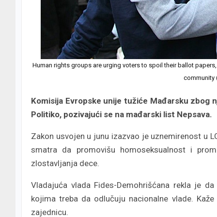
Human rights groups are urging voters to spoil their ballot paper
community 
Komisija Evropske unije tužiće Mađarsku zbog n
Politiko, pozivajući se na mađarski list Nepsava.
Zakon usvojen u junu izazvao je uznemirenost u LG
smatra da promovišu homoseksualnost i prom
zlostavljanja dece.
Vladajuća vlada Fides-Demohrišćana rekla je da
kojima treba da odlučuju nacionalne vlade. Kaže 
zajednicu.