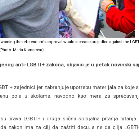
s, warning the referendum’s approval would increase prejudice against the LGBT
(Photo: Maria Komarova)
jenog anti-LGBTI+ zakona, objavio je u petak novinski sa
BTI+ zajednici jer zabranjuje upotrebu materijala za koje 
enu pola u školama, navodno kao mera za sprečavanj
 su prava LGBTI+ i druga slična socijalna pitanja pitanja
da zakon ima za cilj da zaštiti decu, a ne da cilja LGBT