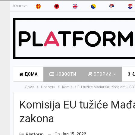
Контакт
ДОМА
НОВОСТИ
СТОРИИ
К
Дома
Новости
Komisija EU tužiće Mađarsku zbog anti-LG
Komisija EU tužiće Mađ
zakona
On
Јул 15, 2022
By
Platform