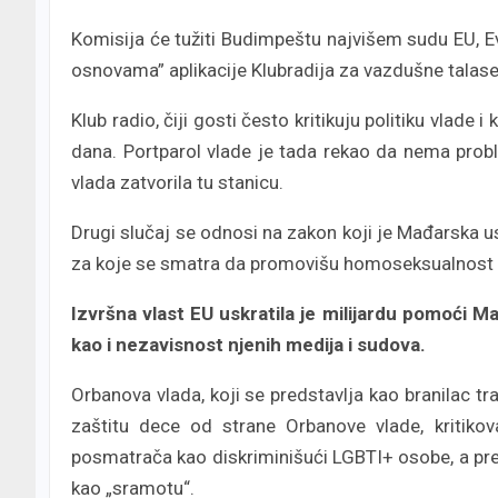
Komisija će tužiti Budimpeštu najvišem sudu EU,
osnovama” aplikacije Klubradija za vazdušne talase 
Klub radio, čiji gosti često kritikuju politiku vlade
dana. Portparol vlade je tada rekao da nema pro
vlada zatvorila tu stanicu.
Drugi slučaj se odnosi na zakon koji je Mađarska u
za koje se smatra da promovišu homoseksualnost 
Izvršna vlast EU uskratila je milijardu pomoći
kao i nezavisnost njenih medija i sudova.
Orbanova vlada, koji se predstavlja kao branilac tra
zaštitu dece od strane Orbanove vlade, kritiko
posmatrača kao diskriminišući LGBTI+ osobe, a pr
kao „sramotu“.