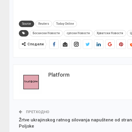
Source
Reuters
Today Online
Босански Новости
српски Новости
Хрватски Новости
Ц
Сподели
Platform
ПРЕТХОДНО
Žrtve ukrajinskog ratnog silovanja napuštene od stra
Poljske