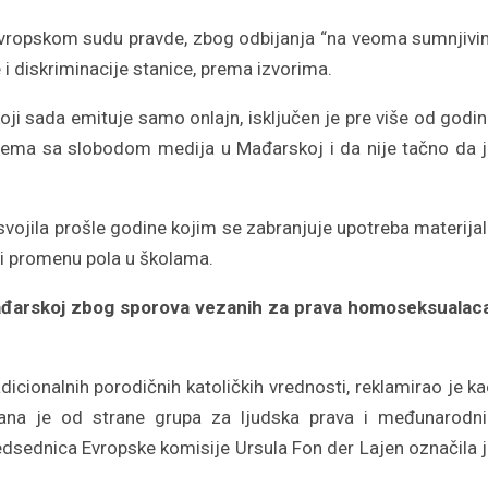
 Evropskom sudu pravde, zbog odbijanja “na veoma sumnjiv
i diskriminacije stanice, prema izvorima.
 i koji sada emituje samo onlajn, isključen je pre više od godi
blema sa slobodom medija u Mađarskoj i da nije tačno da 
svojila prošle godine kojim se zabranjuje upotreba materija
i promenu pola u školama.
 Mađarskoj zbog sporova vezanih za prava homoseksualac
dicionalnih porodičnih katoličkih vrednosti, reklamirao je k
vana je od strane grupa za ljudska prava i međunarodni
edsednica Evropske komisije Ursula Fon der Lajen označila 