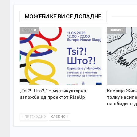
МОЖЕБИ ЌЕ ВИ СЕ ДОПАДНЕ
НОВОСТИ
НОВОСТИ
„Tsi?! Што?!“ – мултикултурна
Клелија Жив
изложба од проектот RiseUp
толку насиле
на обидите д
ПРЕТХОДНО
СЛЕДНО