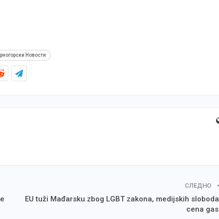
рногорски Новости
СЛЕДНО
ne
EU tuži Mađarsku zbog LGBT zakona, medijskih sloboda
cena gas