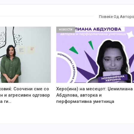
Повеќе Од Автор
НОВОСТИ
ковиќ: Соочени сме со
Херо(ина) на месецот: Џемилиана
н и агресивен одговор
Абдулова, авторка и
а ги…
перформативна уметница