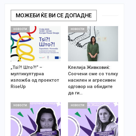
МОЖЕБИ ЌЕ ВИ СЕ ДОПАДНЕ
НОВОСТИ
НОВОСТИ
„Tsi?! Што?!“ –
Клелија Живковиќ:
мултикултурна
Соочени сме со толку
изложба од проектот
насилен и агресивен
RiseUp
одговор на обидите
да ги…
НОВОСТИ
НОВОСТИ