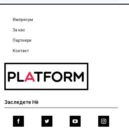
Импресум
За нас
Партнери
Контакт
Заследете Нѐ