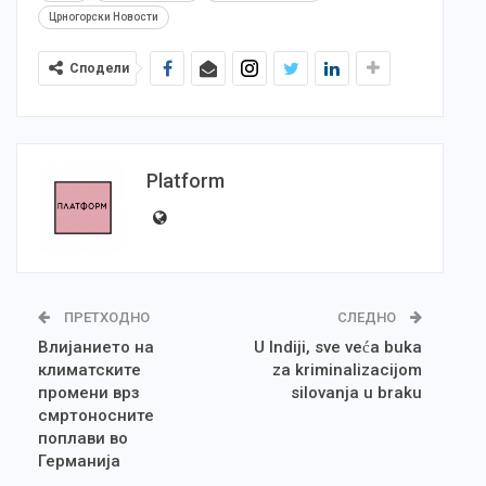
Црногорски Новости
Сподели
Platform
ПРЕТХОДНО
СЛЕДНО
Влијанието на
U Indiji, sve veća buka
климатските
za kriminalizacijom
промени врз
silovanja u braku
смртоносните
поплави во
Германија