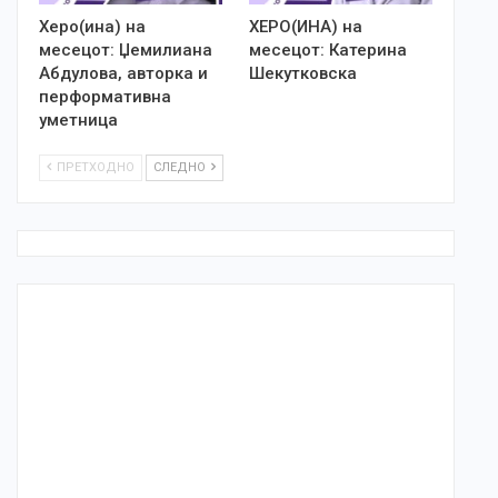
Херо(ина) на
ХЕРО(ИНА) на
месецот: Џемилиана
месецот: Катерина
Абдулова, авторка и
Шекутковска
перформативна
уметница
ПРЕТХОДНО
СЛЕДНО