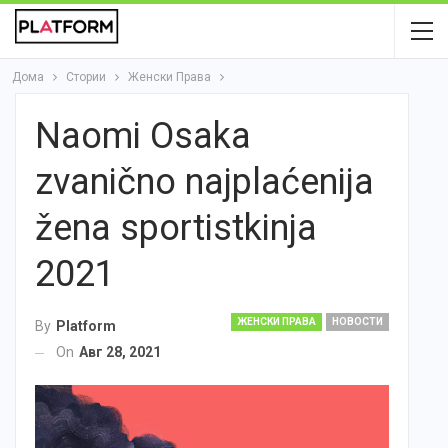
Дома
Стории
Женски Права
Naomi Osaka
zvanično najplaćenija
žena sportistkinja
2021
ЖЕНСКИ ПРАВА
НОВОСТИ
By
Platform
On
Авг 28, 2021