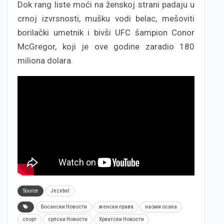
Dok rang liste moći na ženskoj strani padaju u
crnoj izvrsnosti, mušku vodi belac, mešoviti
borilački umetnik i bivši UFC šampion Conor
McGregor, koji je ove godine zaradio 180
miliona dolara.
Source
Jezebel
Босански Новости
женски права
наоми осака
спорт
српски Новости
Хрватски Новости