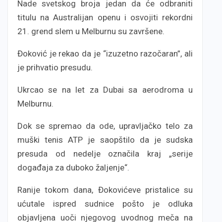
Nade svetskog broja jedan da će odbraniti
titulu na Australijan openu i osvojiti rekordni
21. grend slem u Melburnu su završene.
Đoković je rekao da je “izuzetno razočaran”, ali
je prihvatio presudu.
Ukrcao se na let za Dubai sa aerodroma u
Melburnu.
Dok se spremao da ode, upravljačko telo za
muški tenis ATP je saopštilo da je sudska
presuda od nedelje označila kraj „serije
događaja za duboko žaljenje“.
Ranije tokom dana, Đokovićeve pristalice su
ućutale ispred sudnice pošto je odluka
objavljena uoči njegovog uvodnog meča na