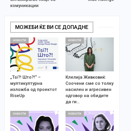
комуникации
МОЖЕБИ ЌЕ ВИ СЕ ДОПАДНЕ
НОВОСТИ
НОВОСТИ
„Tsi?! Што?!“ –
Клелија Живковиќ:
мултикултурна
Соочени сме со толку
изложба од проектот
насилен и агресивен
RiseUp
одговор на обидите
да ги…
НОВОСТИ
НОВОСТИ