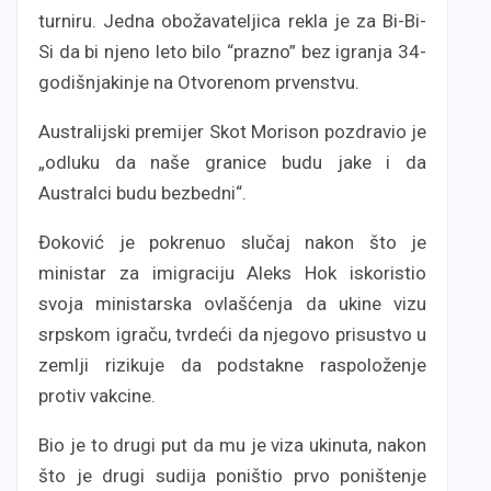
turniru. Jedna obožavateljica rekla je za Bi-Bi-
Si da bi njeno leto bilo “prazno” bez igranja 34-
godišnjakinje na Otvorenom prvenstvu.
Australijski premijer Skot Morison pozdravio je
„odluku da naše granice budu jake i da
Australci budu bezbedni“.
Đoković je pokrenuo slučaj nakon što je
ministar za imigraciju Aleks Hok iskoristio
svoja ministarska ovlašćenja da ukine vizu
srpskom igraču, tvrdeći da njegovo prisustvo u
zemlji rizikuje da podstakne raspoloženje
protiv vakcine.
Bio je to drugi put da mu je viza ukinuta, nakon
što je drugi sudija poništio prvo poništenje