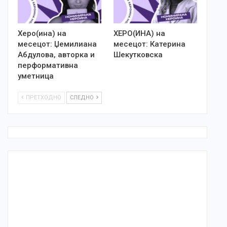
Херо(ина) на
ХЕРО(ИНА) на
месецот: Џемилиана
месецот: Катерина
Абдулова, авторка и
Шекутковска
перформативна
уметница
ПРЕТХОДНО
СЛЕДНО