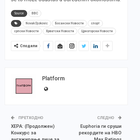
Source
BBC
Novak Djokovic
Босански Новости
спорт
српски Новости
Хрватски Новости
Црногорски Новости
Сподели
Platform
ПРЕТХОДНО
СЛЕДНО
ХЕРА: (Продолжен)
Euphoria ги сруши
Конкурс за
рекордите на HBO
aнгажирање лице за
Max Ratings