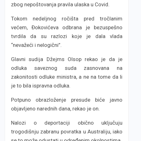
zbog nepoštovanja pravila ulaska u Covid.
Tokom nedeljnog ročišta pred tročlanim
većem, Đokovićeva odbrana je bezuspešno
tvrdila da su razlozi koje je dala vlada
“nevažeći i nelogični”.
Glavni sudija Džejms Olsop rekao je da je
odluka saveznog suda zasnovana na
zakonitosti odluke ministra, a ne na tome da li
je to bila ispravna odluka.
Potpuno obrazloženje presude biće javno
objavljeno narednih dana, rekao je on.
Nalozi o deportaciji obično uključuju
trogodišnju zabranu povratka u Australiju, iako
se to može odustati u određenim okolnostima.