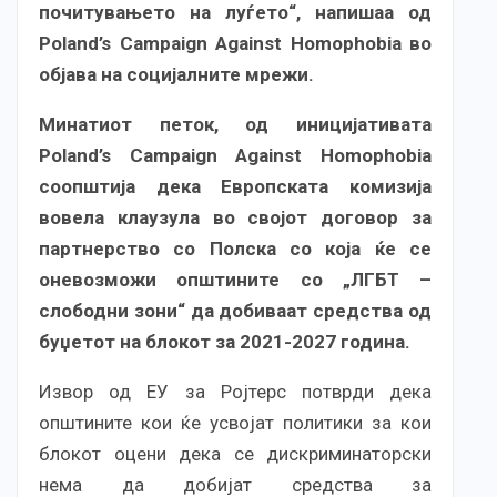
почитувањето на луѓето“, напишаа од
Poland’s Campaign Against Homophobia во
објава на социјалните мрежи.
Минатиот петок, од иницијативата
Poland’s Campaign Against Homophobia
соопштиja дека Европската комизија
вовела клаузула во својот договор за
партнерство со Полска со која ќе се
оневозможи општините со „ЛГБТ –
слободни зони“ да добиваат средства од
буџетот на блокот за 2021-2027 година.
Извор од ЕУ за Ројтерс потврди дека
општините кои ќе усвојат политики за кои
блокот оцени дека се дискриминаторски
нема да добијат средства за