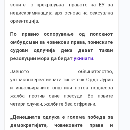
зоните го прекршуваат правото на ЕУ за
недискриминација врз основа на сексуална
ориентација.
По правно оспорување од полскиот
омбудсман за човекови права, пониските
судови одлучија дека девет такви
резолуции мора да бидат
укинати
.
Јавното обвинителство,
ултраконзервативната тинк-тенк Ордо Јурис
и инволвираните општини потоа поднесоа
жалба против овие пресуди. Во првите
четири случаи, жалбите беа отфрлени.
„Денешната одлука е голема победа за
демократијата, човековите права и