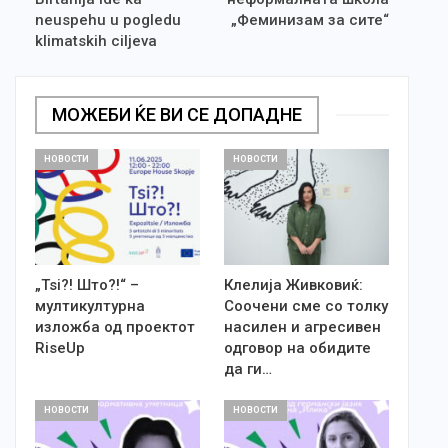
neuspehu u pogledu
„Феминизам за сите“
klimatskih ciljeva
МОЖЕБИ ЌЕ ВИ СЕ ДОПАДНЕ
НОВОСТИ
НОВОСТИ
„Tsi?! Што?!“ –
Клелија Живковиќ:
мултикултурна
Соочени сме со толку
изложба од проектот
насилен и агресивен
RiseUp
одговор на обидите
да ги…
НОВОСТИ
НОВОСТИ