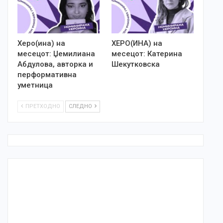
Херо(ина) на
ХЕРО(ИНА) на
месецот: Џемилиана
месецот: Катерина
Абдулова, авторка и
Шекутковска
перформативна
уметница
ПРЕТХОДНО
СЛЕДНО