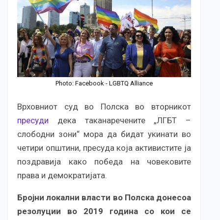
Photo: Facebook - LGBTQ Alliance
Врховниот суд во Полска во вторникот
пресуди
дека таканаречените „ЛГБТ –
слободни зони“ мора да бидат укинати во
четири општини, пресуда која активистите ја
поздравија како победа на човековите
права и демократијата.
Бројни локални власти во Полска донесоа
резолуции во 2019 година со кои се