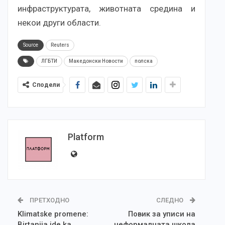
инфраструктурата, животната средина и
некои други области.
Source
Reuters
ЛГБТИ
Македонски Новости
полска
Сподели
Platform
ПРЕТХОДНО
СЛЕДНО
Klimatske promene:
Повик за уписи на
Birtanija ide ka
неформалната школа