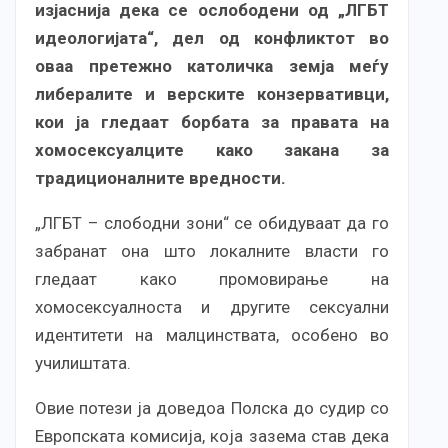
изјаснија дека се ослободени од „ЛГБТ
идеологијата“, дел од конфликтот во
оваа претежно католичка земја меѓу
либералите и верските конзервативци,
кои ја гледаат борбата за правата на
хомосексуалците како закана за
традиционалните вредности.
„ЛГБТ – слободни зони“ се обидуваат да го
забранат она што локалните власти го
гледаат како промовирање на
хомосексуалноста и другите сексуални
идентитети на малцинствата, особено во
училиштата.
Овие потези ја доведоа Полска до судир со
Европската комисија, која зазема став дека