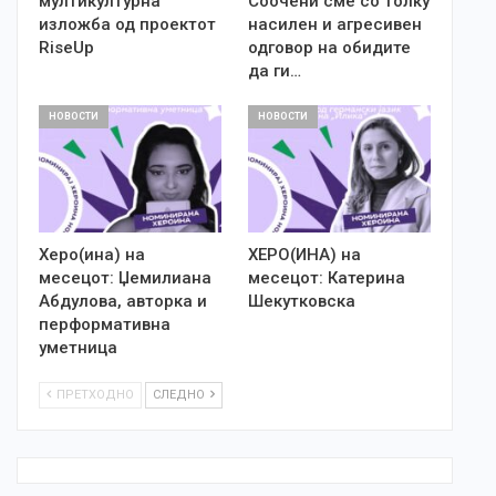
мултикултурна
Соочени сме со толку
изложба од проектот
насилен и агресивен
RiseUp
одговор на обидите
да ги…
НОВОСТИ
НОВОСТИ
Херо(ина) на
ХЕРО(ИНА) на
месецот: Џемилиана
месецот: Катерина
Абдулова, авторка и
Шекутковска
перформативна
уметница
ПРЕТХОДНО
СЛЕДНО