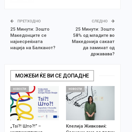
ПРЕТХОДНО
СЛЕДНО
25 Минути: Зошто
25 Минути: Зошто
Македонците се
58% од младите во
најнесреќната
Македонија сакаат
нација на Балканот?
да заминат од
државава?
МОЖЕБИ ЌЕ ВИ СЕ ДОПАДНЕ
НОВОСТИ
НОВОСТИ
„Tsi?! Што?!“ –
Клелија Живковиќ: