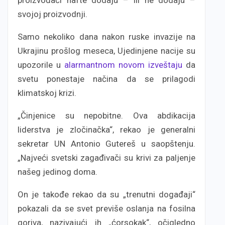
proizvođači nafte dodaju – ili ne dodaju –
svojoj proizvodnji.
Samo nekoliko dana nakon ruske invazije na
Ukrajinu prošlog meseca, Ujedinjene nacije su
upozorile u
alarmantnom novom izveštaju
da
svetu ponestaje načina da se prilagodi
klimatskoj krizi.
„Činjenice su nepobitne. Ova abdikacija
liderstva je zločinačka“, rekao je generalni
sekretar UN Antonio Gutereš u saopštenju.
„Najveći svetski zagađivači su krivi za paljenje
našeg jedinog doma.
On je takođe rekao da su „trenutni događaji“
pokazali da se svet previše oslanja na fosilna
goriva, nazivajući ih „ćorsokak“, očigledno