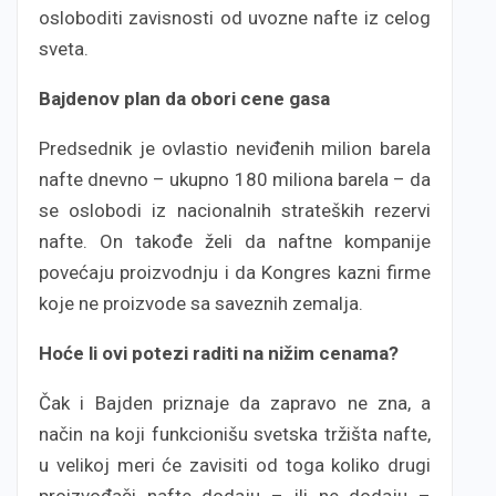
osloboditi zavisnosti od uvozne nafte iz celog
sveta.
Bajdenov plan da obori cene gasa
Predsednik je ovlastio neviđenih milion barela
nafte dnevno – ukupno 180 miliona barela – da
se oslobodi iz nacionalnih strateških rezervi
nafte. On takođe želi da naftne kompanije
povećaju proizvodnju i da Kongres kazni firme
koje ne proizvode sa saveznih zemalja.
Hoće li ovi potezi raditi na nižim cenama?
Čak i Bajden priznaje da zapravo ne zna, a
način na koji funkcionišu svetska tržišta nafte,
u velikoj meri će zavisiti od toga koliko drugi