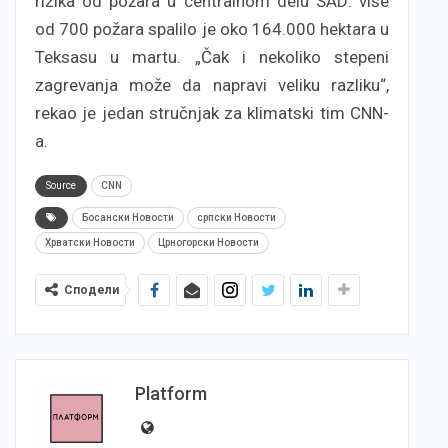
rizika od požara u centralnom delu SAD: više
od 700 požara spalilo je oko 164.000 hektara u
Teksasu u martu. „Čak i nekoliko stepeni
zagrevanja može da napravi veliku razliku“,
rekao je jedan stručnjak za klimatski tim CNN-
a.
Source
CNN
Босански Новости
српски Новости
Хрватски Новости
Црногорски Новости
Сподели
Platform