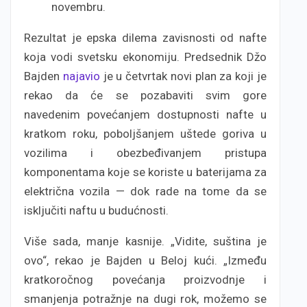
novembru.
Rezultat je epska dilema zavisnosti od nafte
koja vodi svetsku ekonomiju. Predsednik Džo
Bajden
najavio
je u četvrtak novi plan za koji je
rekao da će se pozabaviti svim gore
navedenim povećanjem dostupnosti nafte u
kratkom roku, poboljšanjem uštede goriva u
vozilima i obezbeđivanjem pristupa
komponentama koje se koriste u baterijama za
električna vozila — dok rade na tome da se
isključiti naftu u budućnosti.
Više sada, manje kasnije. „Vidite, suština je
ovo“, rekao je Bajden u Beloj kući. „Između
kratkoročnog povećanja proizvodnje i
smanjenja potražnje na dugi rok, možemo se