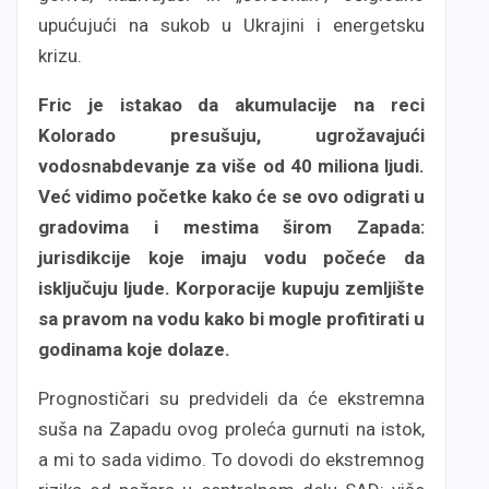
upućujući na sukob u Ukrajini i energetsku
krizu.
Fric je istakao da akumulacije na reci
Kolorado presušuju, ugrožavajući
vodosnabdevanje za više od 40 miliona ljudi.
Već vidimo početke kako će se ovo odigrati u
gradovima i mestima širom Zapada:
jurisdikcije koje imaju vodu počeće da
isključuju ljude. Korporacije kupuju zemljište
sa pravom na vodu kako bi mogle profitirati u
godinama koje dolaze.
Prognostičari su predvideli da će ekstremna
suša na Zapadu ovog proleća gurnuti na istok,
a mi to sada vidimo. To dovodi do ekstremnog